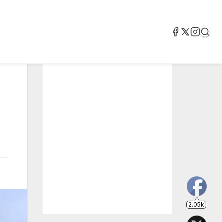
2.05k