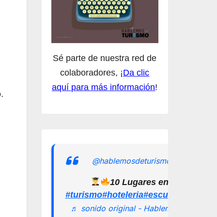
Sé parte de nuestra red de
colaboradores, ¡
Da clic
aquí para más información
!
o.
@hablemosdeturismomx
10 Lugares en los que pu
#turismo
#hoteleria
#escuelamexican
♬ sonido original - Hablemos de