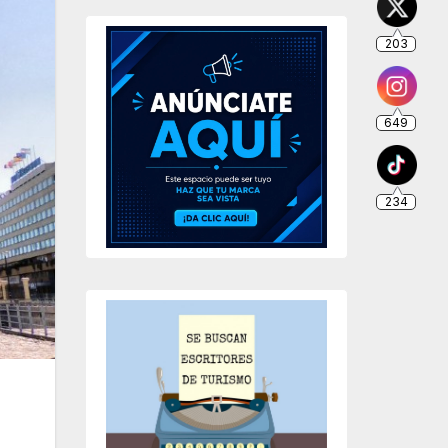
203
649
234