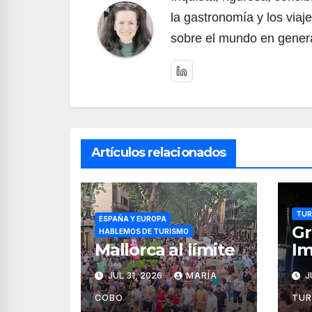
la gastronomía y los viaj
sobre el mundo en genera
Artículos relacionados
TUR
ESPAÑA Y EUROPA
G
HABLEMOS DE TURISMO
Mallorca al límite
Im
co
JUL 31, 2026
MARÍA
J
Ac
de
COBO
TUR