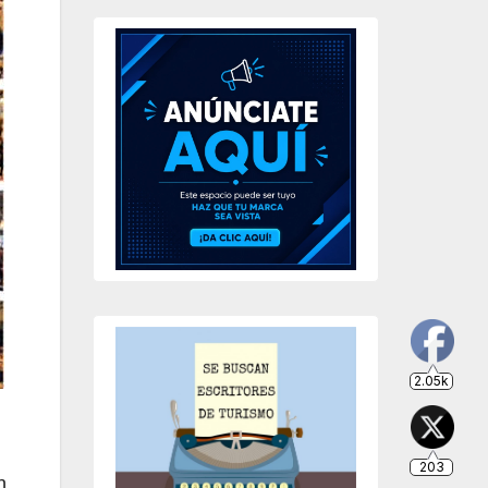
2.05k
203
649
234
n