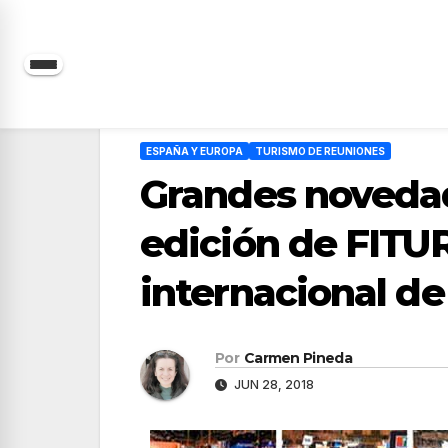
Saltar
al
contenido
ESPAÑA Y EUROPA
TURISMO DE REUNIONES
Grandes novedad
edición de FITUR 
internacional d
Por
Carmen Pineda
JUN 28, 2018