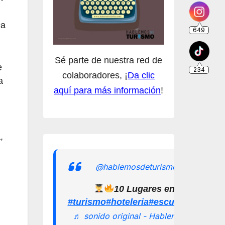
ca
Sé parte de nuestra red de
e
colaboradores, ¡
Da clic
a
aquí para más información
!
,
@hablemosdeturismomx
10 Lugares en los que pu
#turismo
#hoteleria
#escuelamexican
♬ sonido original - Hablemos de