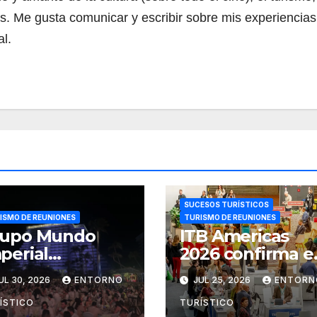
es. Me gusta comunicar y escribir sobre mis experiencias
l.
SUCESOS TURÍSTICOS
ISMO DE REUNIONES
TURISMO DE REUNIONES
rupo Mundo
ITB Americas
perial
2026 confirma e
nsolida a
70% del piso de
UL 30, 2026
ENTORNO
JUL 25, 2026
ENTORN
apulco como
exposición vend
stino líder para
o
ÍSTICO
TURÍSTICO