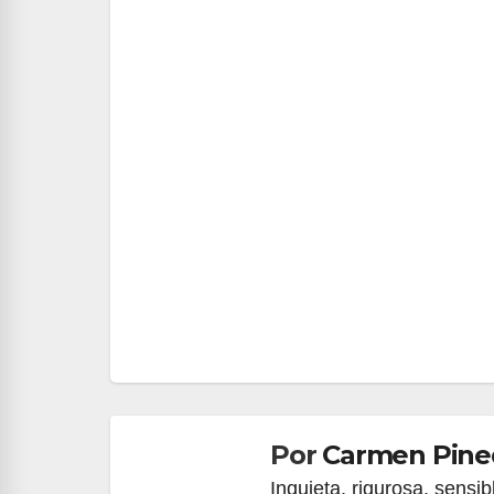
Navegación
de
entradas
Por
Carmen Pine
Inquieta, rigurosa, sensib