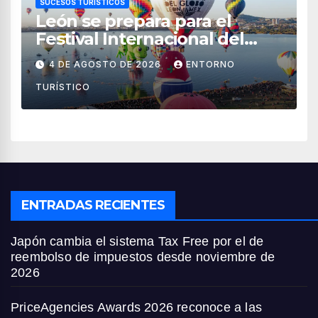
SUCESOS TURÍSTICOS
León se prepara para el
Festival Internacional del
Globo 2026 con pilotos de 25
4 DE AGOSTO DE 2026
ENTORNO
países
TURÍSTICO
ENTRADAS RECIENTES
Japón cambia el sistema Tax Free por el de
reembolso de impuestos desde noviembre de
2026
PriceAgencies Awards 2026 reconoce a las