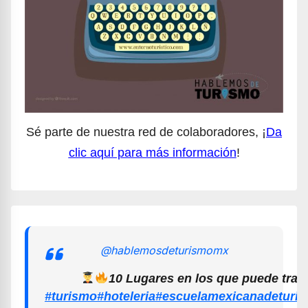
Sé parte de nuestra red de colaboradores, ¡
Da
clic aquí para más información
!
@hablemosdeturismomx
10 Lugares en los que puede trab
#turismo
#hoteleria
#escuelamexicanadeturi