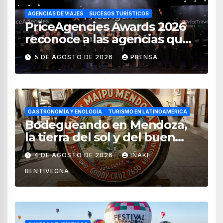
AGENCIAS DE VIAJES
SUCESOS TURÍSTICOS
PriceAgencies Awards 2026
reconoce a las agencias que
impulsan el crecimiento del
5 DE AGOSTO DE 2026
PRENSA
turismo en México
GASTRONOMÍA Y ENOLOGÍA
TURISMO EN LATINOAMÉRICA
Bodegueando en Mendoza,
la tierra del sol y del buen
vino
4 DE AGOSTO DE 2026
IÑAKI
BENTIVEGNA