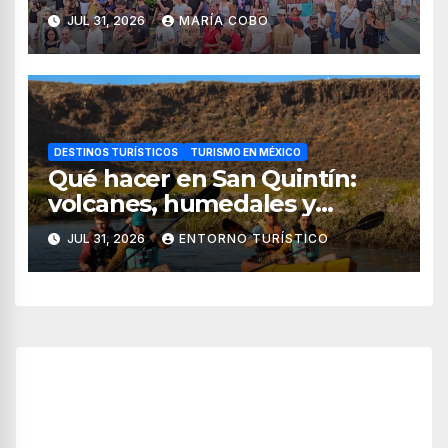
JUL 31, 2026
MARÍA COBO
DESTINOS TURÍSTICOS
TURISMO EN MÉXICO
Qué hacer en San Quintín:
volcanes, humedales y
sabores del mar
JUL 31, 2026
ENTORNO TURÍSTICO