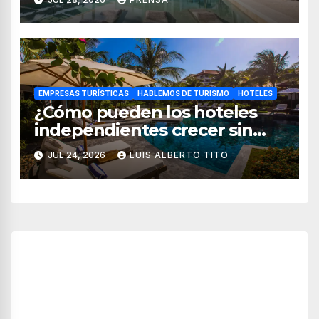
hospedaje
EMPRESAS TURÍSTICAS
HABLEMOS DE TURISMO
HOTELES
¿Cómo pueden los hoteles
independientes crecer sin
perder su esencia?
JUL 24, 2026
LUIS ALBERTO TITO