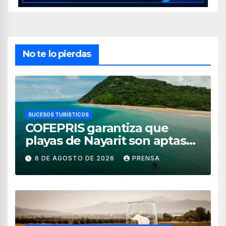
No te lo pierdas
SUCESOS TURÍSTICOS
COFEPRIS garantiza que
playas de Nayarit son aptas
para uso recreativo
6 DE AGOSTO DE 2026
PRENSA