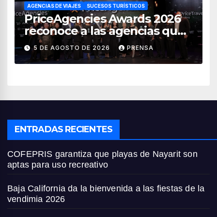
AGENCIAS DE VIAJES
SUCESOS TURÍSTICOS
PriceAgencies Awards 2026
reconoce a las agencias que
impulsan el crecimiento del
5 DE AGOSTO DE 2026
PRENSA
turismo en México
ENTRADAS RECIENTES
COFEPRIS garantiza que playas de Nayarit son
aptas para uso recreativo
Baja California da la bienvenida a las fiestas de la
vendimia 2026