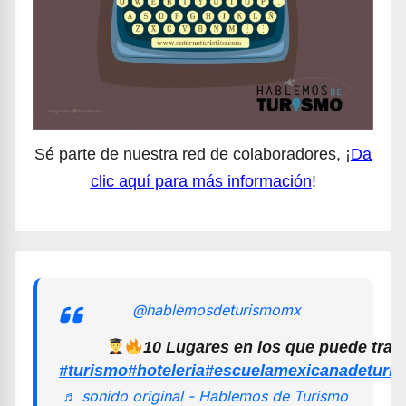
Sé parte de nuestra red de colaboradores, ¡
Da
clic aquí para más información
!
@hablemosdeturismomx
10 Lugares en los que puede trab
#turismo
#hoteleria
#escuelamexicanadeturi
♬ sonido original - Hablemos de Turismo