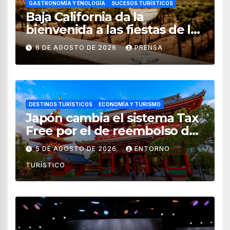
GASTRONOMÍA Y ENOLOGÍA
SUCESOS TURÍSTICOS
Baja California da la
bienvenida a las fiestas de la
vendimia 2026
6 DE AGOSTO DE 2026
PRENSA
DESTINOS TURÍSTICOS
ECONOMÍA Y TURISMO
Japón cambia el sistema Tax
Free por el de reembolso de
impuestos desde noviembre
5 DE AGOSTO DE 2026
ENTORNO
de 2026
TURÍSTICO