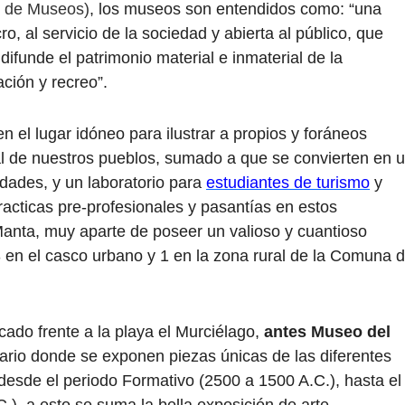
l de Museos)
, los museos son entendidos como: “una
ro, al servicio de la sociedad y abierta al público, que
ifunde el patrimonio material e inmaterial de la
ción y recreo”.
en el lugar idóneo para ilustrar a propios y foráneos
ral de nuestros pueblos, sumado a que se convierten en 
dades, y un laboratorio para
estudiantes de turismo
y
racticas pre-profesionales y pasantías en estos
Manta, muy aparte de poseer un valioso y cuantioso
3 en el casco urbano y 1 en la zona rural de la Comuna 
icado frente a la playa el Murciélago,
antes Museo del
nario donde se exponen piezas únicas de las diferentes
, desde el periodo Formativo (2500 a 1500 A.C.), hasta el
.), a esto se suma la bella exposición de arte