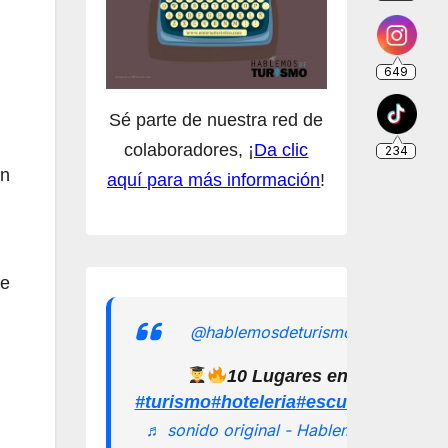
Sé parte de nuestra red de
colaboradores, ¡
Da clic
un
aquí para más información
!
de
@hablemosdeturismomx
10 Lugares en los que pu
#turismo
#hoteleria
#escuelamexican
♬ sonido original - Hablemos de