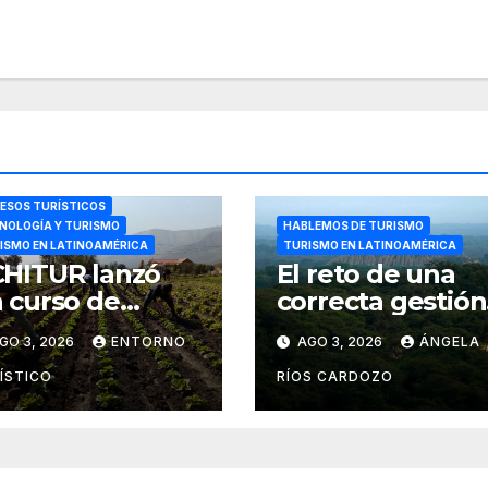
ESOS TURÍSTICOS
NOLOGÍA Y TURISMO
HABLEMOS DE TURISMO
ISMO EN LATINOAMÉRICA
TURISMO EN LATINOAMÉRICA
HITUR lanzó
El reto de una
 curso de
correcta gestión
rismo rural
turística del
GO 3, 2026
ENTORNO
AGO 3, 2026
ÁNGELA
cesible a través
Bosque de
e WhatsApp
Pomac (en Perú
ÍSTICO
RÍOS CARDOZO