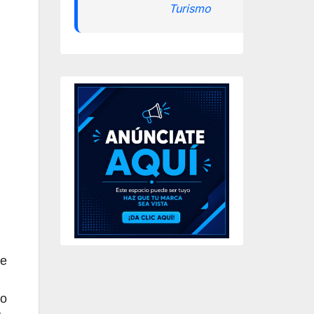
Turismo
te
eo