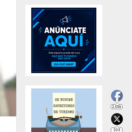
2.05k
203
649
234