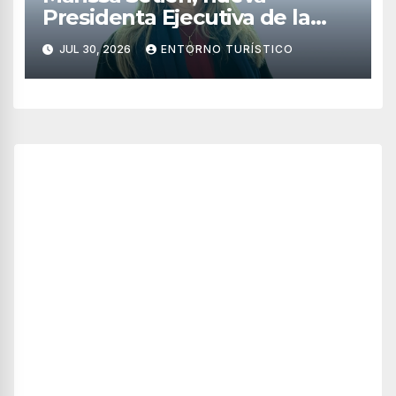
Presidenta Ejecutiva de la
Asociación de Hoteles Costa
JUL 30, 2026
ENTORNO TURÍSTICO
Mujeres