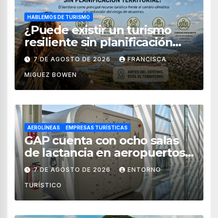
HABLEMOS DE TURISMO
¿Puede existir un turismo
resiliente sin planificación
territorial?
7 DE AGOSTO DE 2026
FRANCISCA
MIGUEZ BOWEN
AEROLÍNEAS
EMPRESAS TURÍSTICAS
GAP cuenta con ocho salas
de lactancia en aeropuertos
de México
7 DE AGOSTO DE 2026
ENTORNO
TURÍSTICO