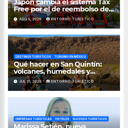
Japón cambia el sistema Tax
Free por el de reembolso de
impuestos desde noviembre
AGO 5, 2026
ENTORNO TURÍSTICO
de 2026
DESTINOS TURÍSTICOS
TURISMO EN MÉXICO
Qué hacer en San Quintín:
volcanes, humedales y
sabores del mar
JUL 31, 2026
ENTORNO TURÍSTICO
EMPRESAS TURÍSTICAS
HOTELES
SUCESOS TURÍSTICOS
Marissa Setién, nueva