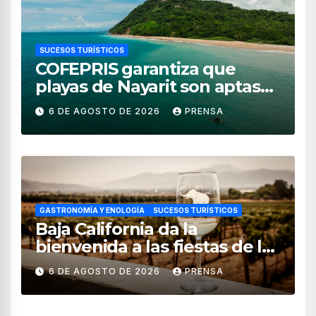
SUCESOS TURÍSTICOS
COFEPRIS garantiza que
playas de Nayarit son aptas
para uso recreativo
6 DE AGOSTO DE 2026
PRENSA
GASTRONOMÍA Y ENOLOGÍA
SUCESOS TURÍSTICOS
Baja California da la
bienvenida a las fiestas de la
vendimia 2026
6 DE AGOSTO DE 2026
PRENSA