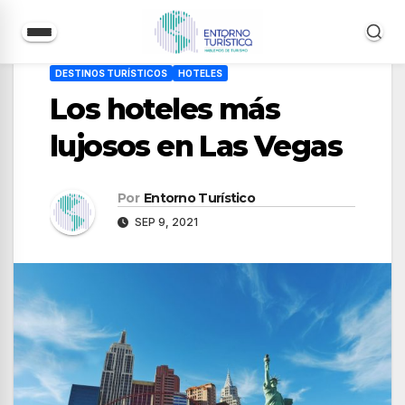
Saltar
DESTINOS TURÍSTICOS
HOTELES
al
Los hoteles más
contenido
lujosos en Las Vegas
Por
Entorno Turístico
SEP 9, 2021