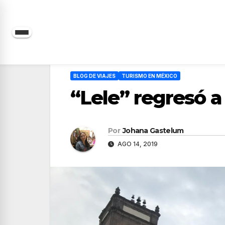
Saltar
al
contenido
BLOG DE VIAJES
TURISMO EN MÉXICO
“Lele” regresó 
Por
Johana Gastelum
AGO 14, 2019