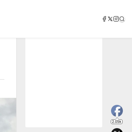
2.05k