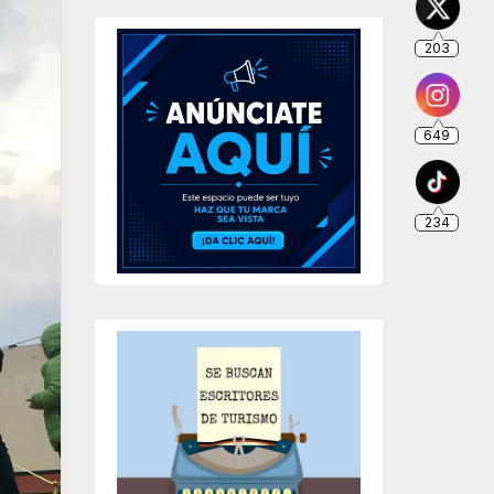
203
649
234