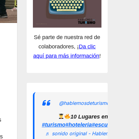
Sé parte de nuestra red de
colaboradores, ¡
Da clic
aquí para más información
!
@hablemosdeturismomx
10 Lugares en los que pu
s
#turismo
#hoteleria
#escuelamexican
♬ sonido original - Hablemos de
as