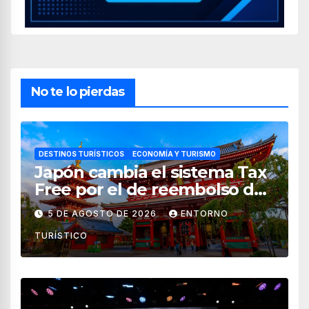
No te lo pierdas
DESTINOS TURÍSTICOS
ECONOMÍA Y TURISMO
Japón cambia el sistema Tax
Free por el de reembolso de
impuestos desde noviembre
5 DE AGOSTO DE 2026
ENTORNO
de 2026
TURÍSTICO