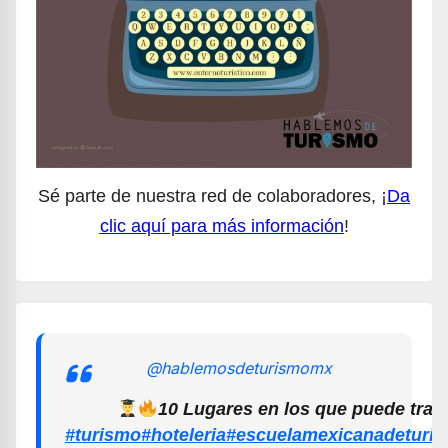
Sé parte de nuestra red de colaboradores, ¡
Da
clic aquí para más información
!
@hablemosdeturismomx
10 Lugares en los que puede trab
#turismo
#hoteleria
#escuelamexicanadeturi