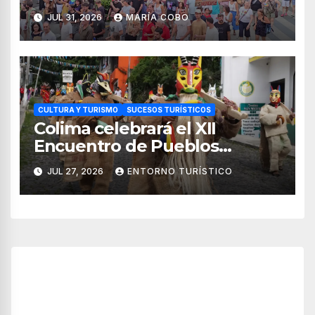
JUL 31, 2026
MARÍA COBO
CULTURA Y TURISMO
SUCESOS TURÍSTICOS
Colima celebrará el XII
Encuentro de Pueblos
Originarios Tonelhuayo 2026
JUL 27, 2026
ENTORNO TURÍSTICO