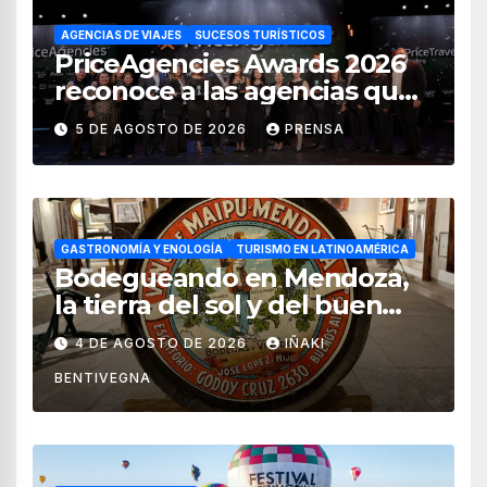
AGENCIAS DE VIAJES
SUCESOS TURÍSTICOS
PriceAgencies Awards 2026
reconoce a las agencias que
impulsan el crecimiento del
5 DE AGOSTO DE 2026
PRENSA
turismo en México
GASTRONOMÍA Y ENOLOGÍA
TURISMO EN LATINOAMÉRICA
Bodegueando en Mendoza,
la tierra del sol y del buen
vino
4 DE AGOSTO DE 2026
IÑAKI
BENTIVEGNA