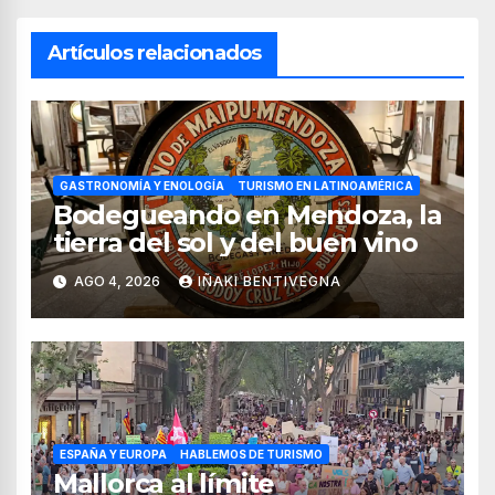
Artículos relacionados
GASTRONOMÍA Y ENOLOGÍA
TURISMO EN LATINOAMÉRICA
Bodegueando en Mendoza, la
tierra del sol y del buen vino
AGO 4, 2026
IÑAKI BENTIVEGNA
ESPAÑA Y EUROPA
HABLEMOS DE TURISMO
Mallorca al límite