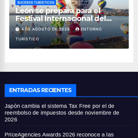
SUCESOS TURÍSTICOS
León se prepara para el
Festival Internacional del
Globo 2026 con pilotos de 25
4 DE AGOSTO DE 2026
ENTORNO
países
TURÍSTICO
ENTRADAS RECIENTES
Japón cambia el sistema Tax Free por el de
reembolso de impuestos desde noviembre de
2026
PriceAgencies Awards 2026 reconoce a las