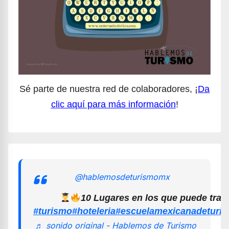
Sé parte de nuestra red de colaboradores, ¡
Da
clic aquí para más información
!
@hablemosdeturismomx
10 Lugares en los que puede trab
#turismo
#hoteleria
#escuelamexicanadeturi
♬ sonido original - Hablemos de Turismo