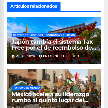
Artículos relacionados
DESTINOS TURÍSTICOS
ECONOMÍA Y TURISMO
Japón cambia el sistema Tax
Free por el de reembolso de
impuestos desde noviembre
AGO 5, 2026
ENTORNO TURÍSTICO
de 2026
TURISMO EN MÉXICO
México acelera su liderazgo
rumbo al quinto lugar del
turismo mundial