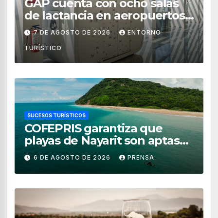
GAP cuenta con ocho salas
de lactancia en aeropuertos
de México
7 DE AGOSTO DE 2026
ENTORNO
TURÍSTICO
SUCESOS TURÍSTICOS
COFEPRIS garantiza que
playas de Nayarit son aptas
para uso recreativo
6 DE AGOSTO DE 2026
PRENSA