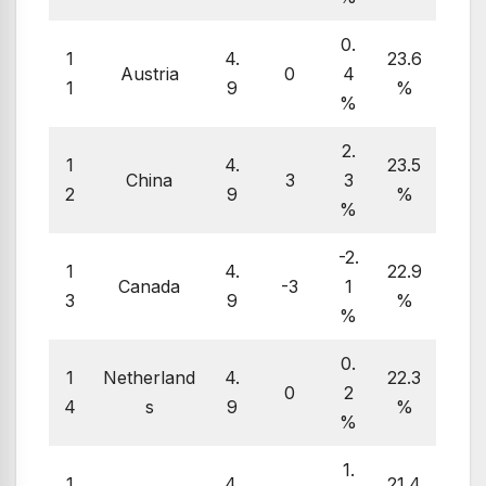
0.
1
4.
23.6
Austria
0
4
1
9
%
%
2.
1
4.
23.5
China
3
3
2
9
%
%
-2.
1
4.
22.9
Canada
-3
1
3
9
%
%
0.
1
Netherland
4.
22.3
0
2
4
s
9
%
%
1.
1
4.
21.4