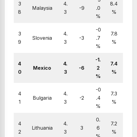
3
4.
8.4
Malaysia
-9
.0
8
3
%
%
-0
3
4.
7.8
Slovenia
-3
.7
9
3
%
%
-1.
4
4.
7.4
Mexico
-6
2
0
3
%
%
-0
4
4.
7.3
Bulgaria
-2
.4
1
3
%
%
0.
4
4.
7.2
Lithuania
3
6
2
3
%
%