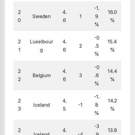
-1.
2
4.
16.0
Sweden
1
9
0
6
%
%
-0
2
Luxelbour
4.
15.4
2
.5
1
g
6
%
%
-0
2
4.
14.4
Belgium
3
.6
2
6
%
%
-1.
2
4.
14.2
Iceland
-1
8
3
5
%
%
-3
2
4.
13.9
Ireland
-4
.9