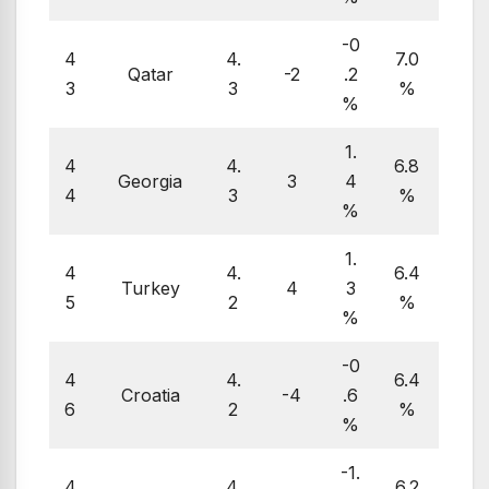
-0
4
4.
7.0
Qatar
-2
.2
3
3
%
%
1.
4
4.
6.8
Georgia
3
4
4
3
%
%
1.
4
4.
6.4
Turkey
4
3
5
2
%
%
-0
4
4.
6.4
Croatia
-4
.6
6
2
%
%
-1.
4
4.
6.2