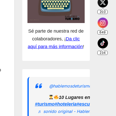
Sé parte de nuestra red de
colaboradores, ¡
Da clic
aquí para más información
!
o
@hablemosdeturismomx
10 Lugares en los que pu
#turismo
#hoteleria
#escuelamexican
♬ sonido original - Hablemos de