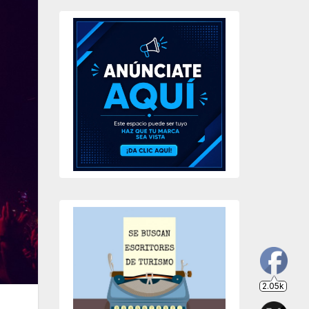
2.05k
203
649
234