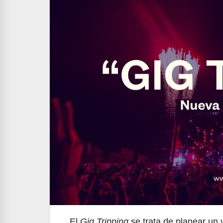
El
Gig Tripping
se trata de planear un v