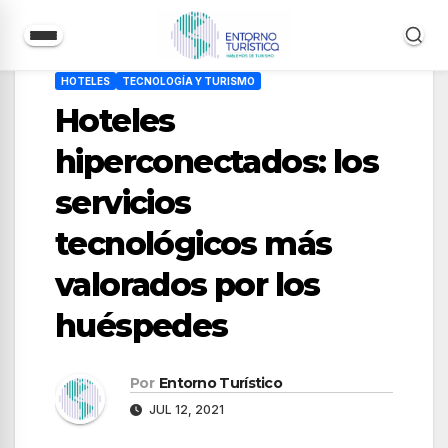
Saltar
HOTELES
TECNOLOGÍA Y TURISMO
al
Hoteles
contenido
hiperconectados: los
servicios
tecnológicos más
valorados por los
huéspedes
Por
Entorno Turístico
JUL 12, 2021