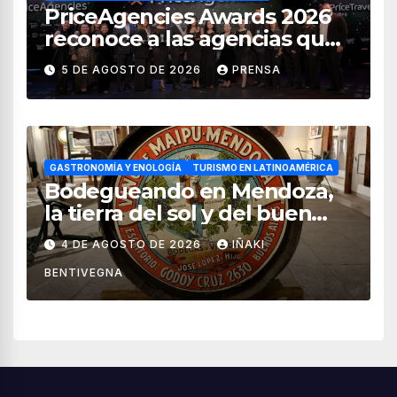
PriceAgencies Awards 2026
reconoce a las agencias que
impulsan el crecimiento del
5 DE AGOSTO DE 2026
PRENSA
turismo en México
GASTRONOMÍA Y ENOLOGÍA
TURISMO EN LATINOAMÉRICA
Bodegueando en Mendoza,
la tierra del sol y del buen
vino
4 DE AGOSTO DE 2026
IÑAKI
BENTIVEGNA