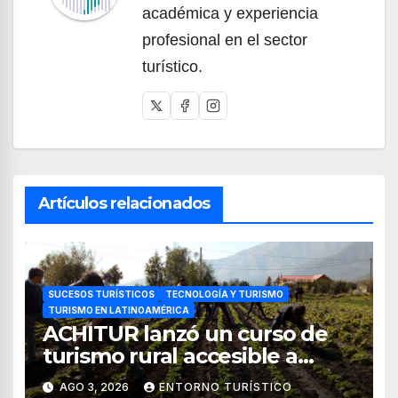
académica y experiencia
profesional en el sector
turístico.
Artículos relacionados
SUCESOS TURÍSTICOS
TECNOLOGÍA Y TURISMO
TURISMO EN LATINOAMÉRICA
ACHITUR lanzó un curso de
turismo rural accesible a
través de WhatsApp
AGO 3, 2026
ENTORNO TURÍSTICO