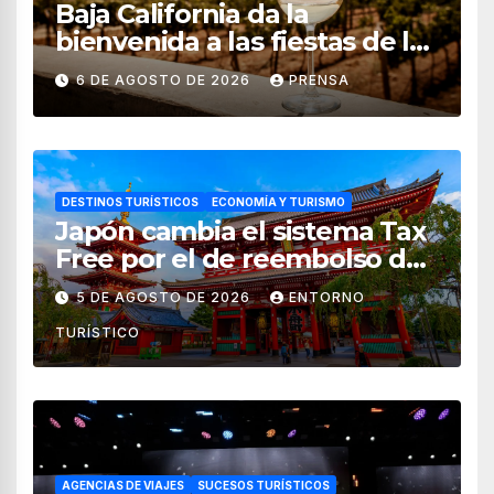
Baja California da la
bienvenida a las fiestas de la
vendimia 2026
6 DE AGOSTO DE 2026
PRENSA
DESTINOS TURÍSTICOS
ECONOMÍA Y TURISMO
Japón cambia el sistema Tax
Free por el de reembolso de
impuestos desde noviembre
5 DE AGOSTO DE 2026
ENTORNO
de 2026
TURÍSTICO
AGENCIAS DE VIAJES
SUCESOS TURÍSTICOS