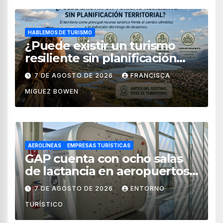
HABLEMOS DE TURISMO
¿Puede existir un turismo
resiliente sin planificación
territorial?
7 DE AGOSTO DE 2026
FRANCISCA
MIGUEZ BOWEN
AEROLÍNEAS
EMPRESAS TURÍSTICAS
GAP cuenta con ocho salas
de lactancia en aeropuertos
de México
7 DE AGOSTO DE 2026
ENTORNO
TURÍSTICO