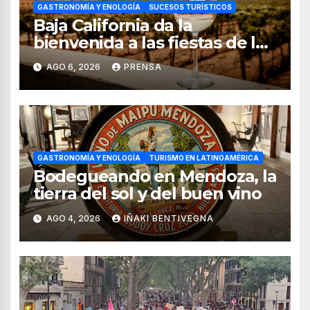
GASTRONOMÍA Y ENOLOGÍA
SUCESOS TURÍSTICOS
Baja California da la
bienvenida a las fiestas de la
vendimia 2026
AGO 6, 2026
PRENSA
GASTRONOMÍA Y ENOLOGÍA
TURISMO EN LATINOAMÉRICA
Bodegueando en Mendoza, la
tierra del sol y del buen vino
AGO 4, 2026
IÑAKI BENTIVEGNA