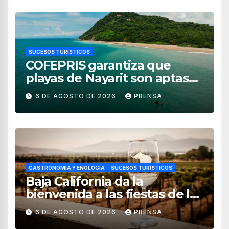
SUCESOS TURÍSTICOS
COFEPRIS garantiza que
playas de Nayarit son aptas
para uso recreativo
6 DE AGOSTO DE 2026
PRENSA
GASTRONOMÍA Y ENOLOGÍA
SUCESOS TURÍSTICOS
Baja California da la
bienvenida a las fiestas de la
vendimia 2026
6 DE AGOSTO DE 2026
PRENSA