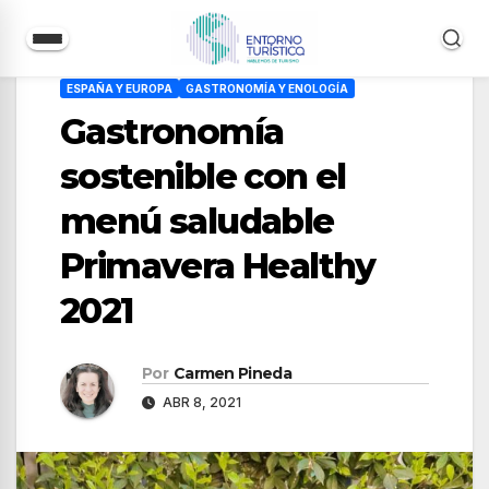
Saltar
ESPAÑA Y EUROPA
GASTRONOMÍA Y ENOLOGÍA
al
Gastronomía
contenido
sostenible con el
menú saludable
Primavera Healthy
2021
Por
Carmen Pineda
ABR 8, 2021