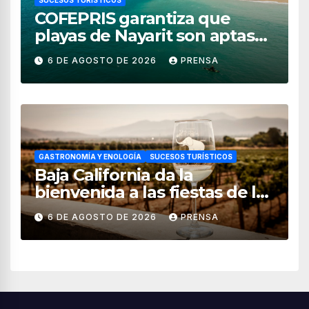
SUCESOS TURÍSTICOS
COFEPRIS garantiza que
playas de Nayarit son aptas
para uso recreativo
6 DE AGOSTO DE 2026
PRENSA
GASTRONOMÍA Y ENOLOGÍA
SUCESOS TURÍSTICOS
Baja California da la
bienvenida a las fiestas de la
vendimia 2026
6 DE AGOSTO DE 2026
PRENSA