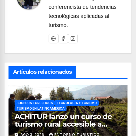
conferencista de tendencias
tecnológicas aplicadas al
turismo.
Artículos relacionados
SUCESOS TURÍSTICOS
TECNOLOGÍA Y TURISMO
TURISMO EN LATINOAMÉRICA
ACHITUR lanzó un curso de
turismo rural accesible a
través de WhatsApp
AGO 3, 2026
ENTORNO TURÍSTICO