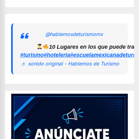
@hablemosdeturismomx
10 Lugares en los que puede trab
#turismo
#hoteleria
#escuelamexicanadeturi
♬ sonido original - Hablemos de Turismo