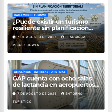
HABLEMOS DE TURISMO
¿Puede existir un turismo
resiliente sin planificación
territorial?
7 DE AGOSTO DE 2026
FRANCISCA
MIGUEZ BOWEN
AEROLÍNEAS
EMPRESAS TURÍSTICAS
GAP cuenta con ocho salas
de lactancia en aeropuertos
de México
7 DE AGOSTO DE 2026
ENTORNO
TURÍSTICO