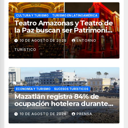
CULTURA Y TURISMO
TURISMO EN LATINOAMÉRICA
Teatro Amazonas y Teatro de
la Paz buscan ser Patrimonio
Mundial de la Unesco
10 DE AGOSTO DE 2026
ENTORNO
TURÍSTICO
ECONOMÍA Y TURISMO
SUCESOS TURÍSTICOS
Mazatlán registra 84% de
ocupación hotelera durante
el verano 2026
10 DE AGOSTO DE 2026
PRENSA