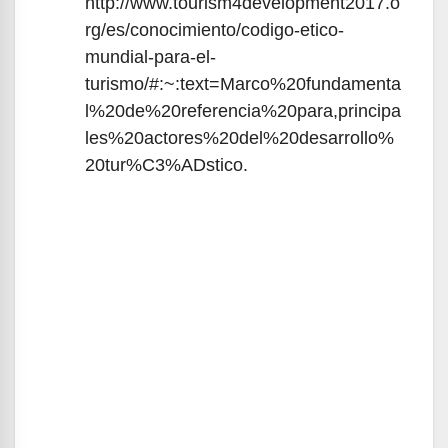
http://www.tourism4development2017.o
rg/es/conocimiento/codigo-etico-
mundial-para-el-
turismo/#:~:text=Marco%20fundamenta
l%20de%20referencia%20para,principa
les%20actores%20del%20desarrollo%
20tur%C3%ADstico.