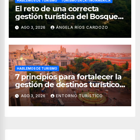
HABLEMOS DE TURISMO
TURISMO EN LATINOAMÉRICA
El reto de una correcta
gestión turística del Bosque
de Pomac (en Perú)
AGO 3, 2026
ÁNGELA RÍOS CARDOZO
HABLEMOS DE TURISMO
7 principios para fortalecer la
gestión de destinos turísticos,
según el WTTC
AGO 3, 2026
ENTORNO TURÍSTICO