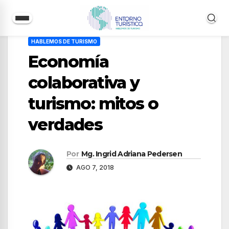
Saltar
HABLEMOS DE TURISMO
al
Economía
contenido
colaborativa y
turismo: mitos o
verdades
Por
Mg. Ingrid Adriana Pedersen
AGO 7, 2018