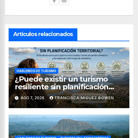
Artículos relacionados
HABLEMOS DE TURISMO
¿Puede existir un turismo
resiliente sin planificación
territorial?
AGO 7, 2026
FRANCISCA MIGUEZ BOWEN