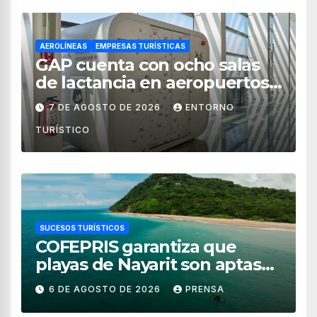
AEROLÍNEAS
EMPRESAS TURÍSTICAS
GAP cuenta con ocho salas
de lactancia en aeropuertos
de México
7 DE AGOSTO DE 2026
ENTORNO
TURÍSTICO
SUCESOS TURÍSTICOS
COFEPRIS garantiza que
playas de Nayarit son aptas
para uso recreativo
6 DE AGOSTO DE 2026
PRENSA