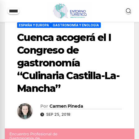
Saltar
ESPAÑA Y EUROPA
GASTRONOMÍA Y ENOLOGÍA
al
Cuenca acogerá el I
contenido
Congreso de
gastronomía
“Culinaria Castilla-La-
Mancha”
Por
Carmen Pineda
SEP 25, 2018