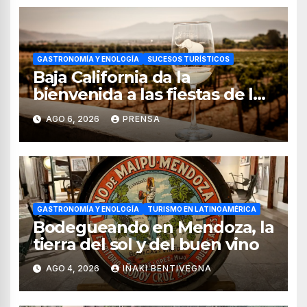
GASTRONOMÍA Y ENOLOGÍA
SUCESOS TURÍSTICOS
Baja California da la
bienvenida a las fiestas de la
vendimia 2026
AGO 6, 2026
PRENSA
GASTRONOMÍA Y ENOLOGÍA
TURISMO EN LATINOAMÉRICA
Bodegueando en Mendoza, la
tierra del sol y del buen vino
AGO 4, 2026
IÑAKI BENTIVEGNA