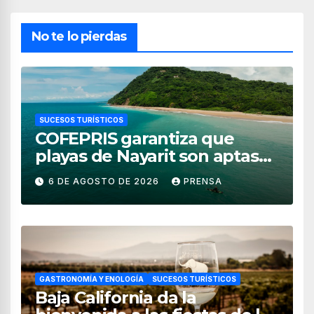
No te lo pierdas
SUCESOS TURÍSTICOS
COFEPRIS garantiza que
playas de Nayarit son aptas
para uso recreativo
6 DE AGOSTO DE 2026
PRENSA
GASTRONOMÍA Y ENOLOGÍA
SUCESOS TURÍSTICOS
Baja California da la