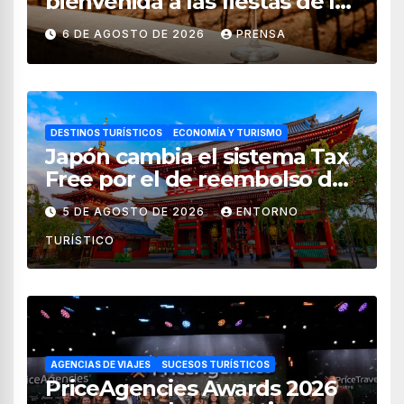
bienvenida a las fiestas de la
vendimia 2026
6 DE AGOSTO DE 2026
PRENSA
DESTINOS TURÍSTICOS
ECONOMÍA Y TURISMO
Japón cambia el sistema Tax
Free por el de reembolso de
impuestos desde noviembre
5 DE AGOSTO DE 2026
ENTORNO
de 2026
TURÍSTICO
AGENCIAS DE VIAJES
SUCESOS TURÍSTICOS
PriceAgencies Awards 2026