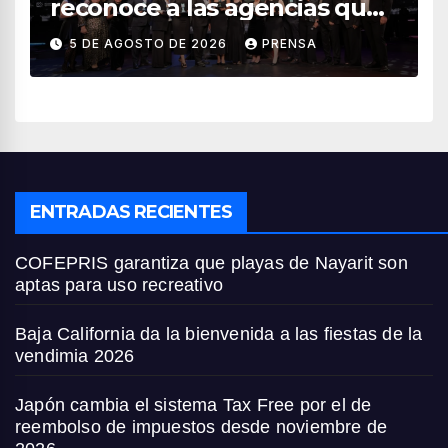
reconoce a las agencias que
impulsan el crecimiento del
5 DE AGOSTO DE 2026
PRENSA
turismo en México
ENTRADAS RECIENTES
COFEPRIS garantiza que playas de Nayarit son
aptas para uso recreativo
Baja California da la bienvenida a las fiestas de la
vendimia 2026
Japón cambia el sistema Tax Free por el de
reembolso de impuestos desde noviembre de