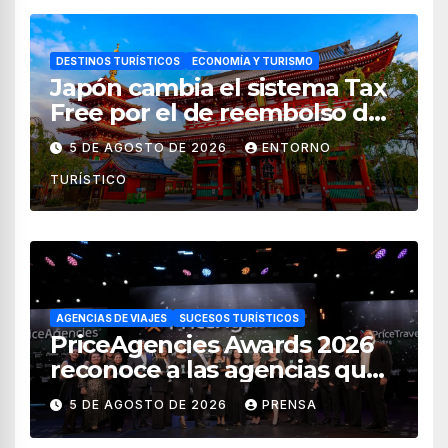
DESTINOS TURÍSTICOS
ECONOMÍA Y TURISMO
Japón cambia el sistema Tax
Free por el de reembolso de
impuestos desde noviembre
5 DE AGOSTO DE 2026
ENTORNO
de 2026
TURÍSTICO
AGENCIAS DE VIAJES
SUCESOS TURÍSTICOS
PriceAgencies Awards 2026
reconoce a las agencias que
impulsan el crecimiento del
5 DE AGOSTO DE 2026
PRENSA
turismo en México