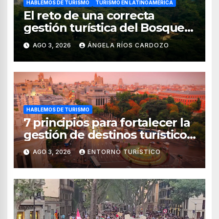
HABLEMOS DE TURISMO
TURISMO EN LATINOAMÉRICA
El reto de una correcta
gestión turística del Bosque
de Pomac (en Perú)
AGO 3, 2026
ÁNGELA RÍOS CARDOZO
HABLEMOS DE TURISMO
7 principios para fortalecer la
gestión de destinos turísticos,
según el WTTC
AGO 3, 2026
ENTORNO TURÍSTICO