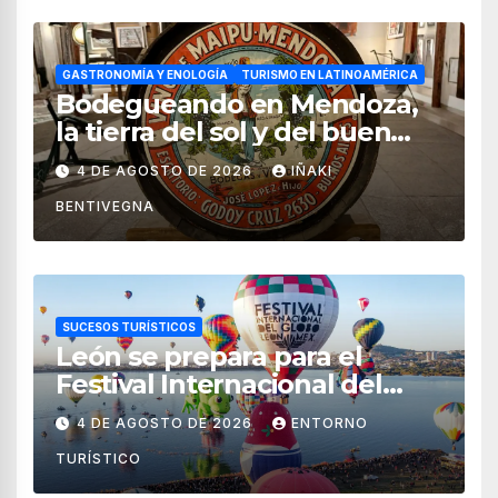
GASTRONOMÍA Y ENOLOGÍA
TURISMO EN LATINOAMÉRICA
Bodegueando en Mendoza,
la tierra del sol y del buen
vino
4 DE AGOSTO DE 2026
IÑAKI
BENTIVEGNA
SUCESOS TURÍSTICOS
León se prepara para el
Festival Internacional del
Globo 2026 con pilotos de 25
4 DE AGOSTO DE 2026
ENTORNO
países
TURÍSTICO