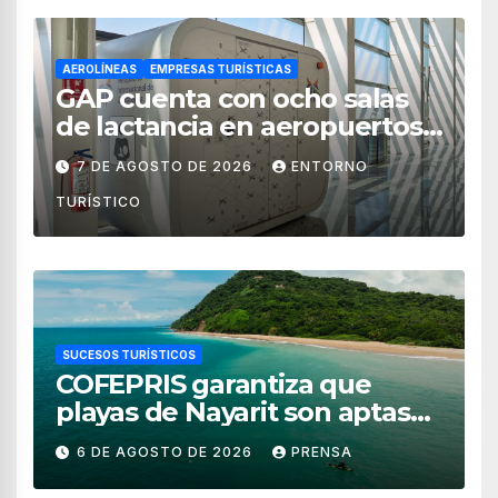
AEROLÍNEAS
EMPRESAS TURÍSTICAS
GAP cuenta con ocho salas
de lactancia en aeropuertos
de México
7 DE AGOSTO DE 2026
ENTORNO
TURÍSTICO
SUCESOS TURÍSTICOS
COFEPRIS garantiza que
playas de Nayarit son aptas
para uso recreativo
6 DE AGOSTO DE 2026
PRENSA