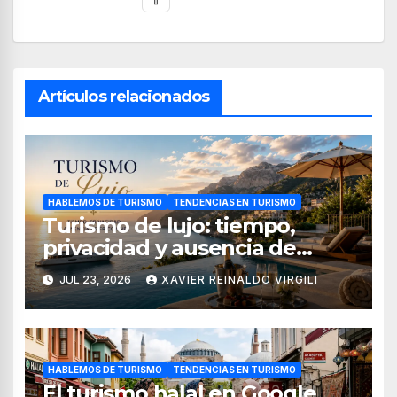
Artículos relacionados
HABLEMOS DE TURISMO
TENDENCIAS EN TURISMO
Turismo de lujo: tiempo,
privacidad y ausencia de
fricciones
JUL 23, 2026
XAVIER REINALDO VIRGILI
HABLEMOS DE TURISMO
TENDENCIAS EN TURISMO
El turismo halal en Google