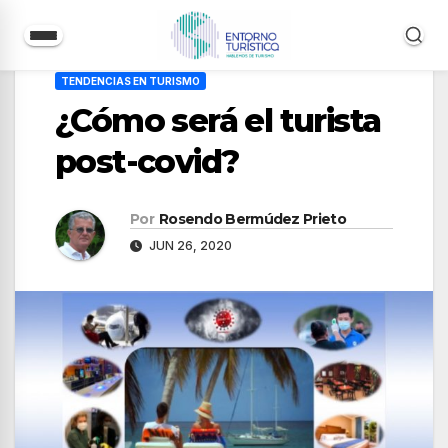
Saltar
TENDENCIAS EN TURISMO
al
¿Cómo será el turista
contenido
post-covid?
Por
Rosendo Bermúdez Prieto
JUN 26, 2020