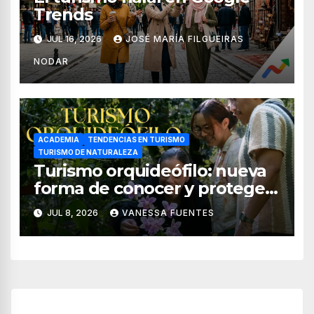
Trends
JUL 16, 2026
JOSÉ MARÍA FILGUEIRAS
NODAR
ACADEMIA
TENDENCIAS EN TURISMO
TURISMO DE NATURALEZA
Turismo orquideófilo: nueva
forma de conocer y proteger
las orquídeas de México
JUL 8, 2026
VANESSA FUENTES