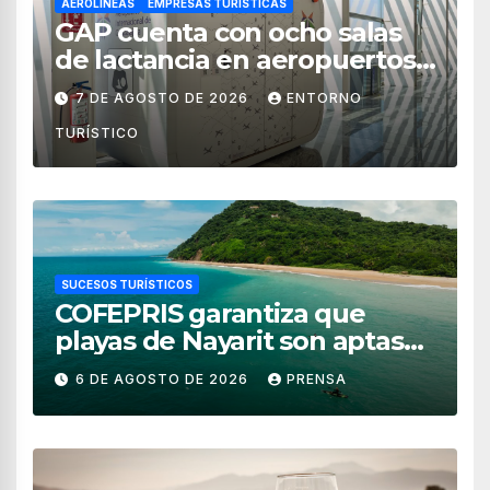
AEROLÍNEAS
EMPRESAS TURÍSTICAS
GAP cuenta con ocho salas
de lactancia en aeropuertos
de México
7 DE AGOSTO DE 2026
ENTORNO
TURÍSTICO
SUCESOS TURÍSTICOS
COFEPRIS garantiza que
playas de Nayarit son aptas
para uso recreativo
6 DE AGOSTO DE 2026
PRENSA