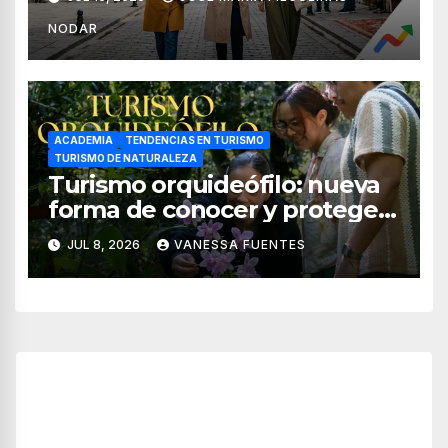
NODAR
ACADEMIA
TENDENCIAS EN TURISMO
TURISMO DE NATURALEZA
Turismo orquideófilo: nueva
forma de conocer y proteger
las orquídeas de México
JUL 8, 2026
VANESSA FUENTES