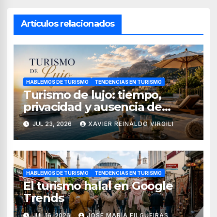
Artículos relacionados
HABLEMOS DE TURISMO
TENDENCIAS EN TURISMO
Turismo de lujo: tiempo,
privacidad y ausencia de
fricciones
JUL 23, 2026
XAVIER REINALDO VIRGILI
HABLEMOS DE TURISMO
TENDENCIAS EN TURISMO
El turismo halal en Google
Trends
JUL 16, 2026
JOSÉ MARÍA FILGUEIRAS