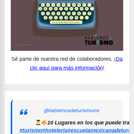
Sé parte de nuestra red de colaboradores, ¡
Da
clic aquí para más información
!
@hablemosdeturismomx
10 Lugares en los que puede trab
#turismo
#hoteleria
#escuelamexicanadeturi