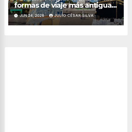
formas de viaje más antiguas
y vigentes del mundo
JUN 24, 2026
JULIO CÉSAR SILVA