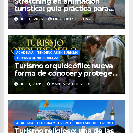
Stretching en animación
turística: guía práctica para
crear experiencias de
JUL 31, 2026
DR.C ONIX EDELMA
bienestar en hoteles
ACADEMIA
TENDENCIAS EN TURISMO
TURISMO DE NATURALEZA
Turismo orquideófilo: nueva
forma de conocer y proteger
las orquídeas de México
JUL 8, 2026
VANESSA FUENTES
ACADEMIA
CULTURA Y TURISMO
HABLEMOS DE TURISMO
Turismo religioso: una de las