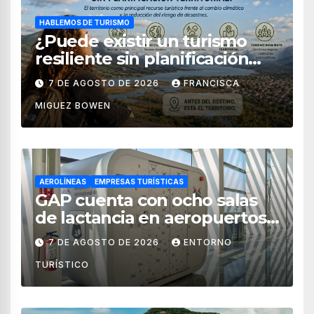
HABLEMOS DE TURISMO
¿Puede existir un turismo
resiliente sin planificación
territorial?
7 DE AGOSTO DE 2026
FRANCISCA
MIGUEZ BOWEN
AEROLÍNEAS
EMPRESAS TURÍSTICAS
GAP cuenta con ocho salas
de lactancia en aeropuertos
de México
7 DE AGOSTO DE 2026
ENTORNO
TURÍSTICO