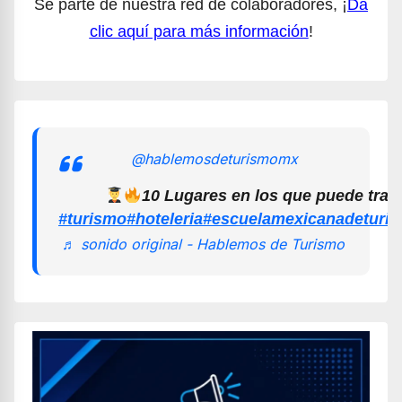
Sé parte de nuestra red de colaboradores, ¡
Da
clic aquí para más información
!
@hablemosdeturismomx
10 Lugares en los que puede trab
#turismo
#hoteleria
#escuelamexicanadeturi
♬ sonido original - Hablemos de Turismo