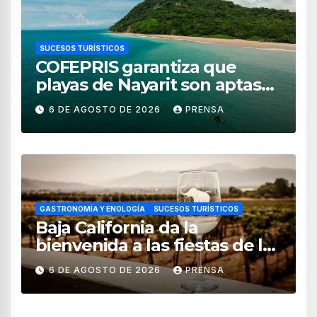
SUCESOS TURÍSTICOS
COFEPRIS garantiza que
playas de Nayarit son aptas
para uso recreativo
6 DE AGOSTO DE 2026
PRENSA
GASTRONOMÍA Y ENOLOGÍA
SUCESOS TURÍSTICOS
Baja California da la
bienvenida a las fiestas de la
vendimia 2026
6 DE AGOSTO DE 2026
PRENSA