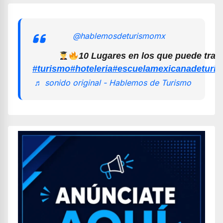
@hablemosdeturismomx
10 Lugares en los que puede trab
#turismo
#hoteleria
#escuelamexicanadeturi
♬ sonido original - Hablemos de Turismo