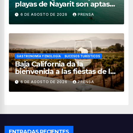
playas de Nayarit son aptas
para uso recreativo
6 DE AGOSTO DE 2026
PRENSA
GASTRONOMÍA Y ENOLOGÍA
SUCESOS TURÍSTICOS
Baja California da la
bienvenida a las fiestas de la
vendimia 2026
6 DE AGOSTO DE 2026
PRENSA
ENTRADAS RECIENTES