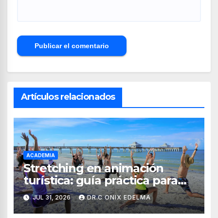
Artículos relacionados
ACADEMIA
Stretching en animación
turística: guía práctica para
crear experiencias de
JUL 31, 2026
DR.C ONIX EDELMA
bienestar en hoteles