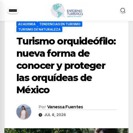
Saltar
ACADEMIA
TENDENCIAS EN TURISMO
al
TURISMO DE NATURALEZA
contenido
Turismo orquideófilo:
nueva forma de
conocer y proteger
las orquídeas de
México
Por
Vanessa Fuentes
JUL 8, 2026