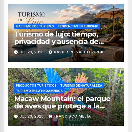
HABLEMOS DE TURISMO
TENDENCIAS EN TURISMO
Turismo de lujo: tiempo,
privacidad y ausencia de
fricciones
JUL 23, 2026
XAVIER REINALDO VIRGILI
PRODUCTOS TURÍSTICOS
TURISMO DE NATURALEZA
TURISMO EN LATINOAMÉRICA
Macaw Mountain: el parque
de aves que protege a la
guacamaya roja en Honduras
JUL 20, 2026
FRANCISCO MEJÍA