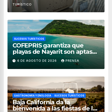
TURÍSTICO
SUCESOS TURÍSTICOS
COFEPRIS garantiza que
playas de Nayarit son aptas
para uso recreativo
6 DE AGOSTO DE 2026
PRENSA
GASTRONOMÍA Y ENOLOGÍA
SUCESOS TURÍSTICOS
Baja California da la
bienvenida a las fiestas de la