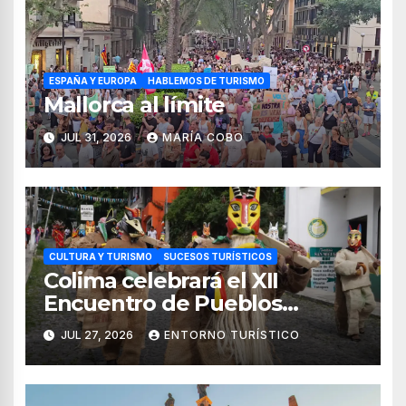
ESPAÑA Y EUROPA
HABLEMOS DE TURISMO
Mallorca al límite
JUL 31, 2026
MARÍA COBO
CULTURA Y TURISMO
SUCESOS TURÍSTICOS
Colima celebrará el XII
Encuentro de Pueblos
Originarios Tonelhuayo 2026
JUL 27, 2026
ENTORNO TURÍSTICO