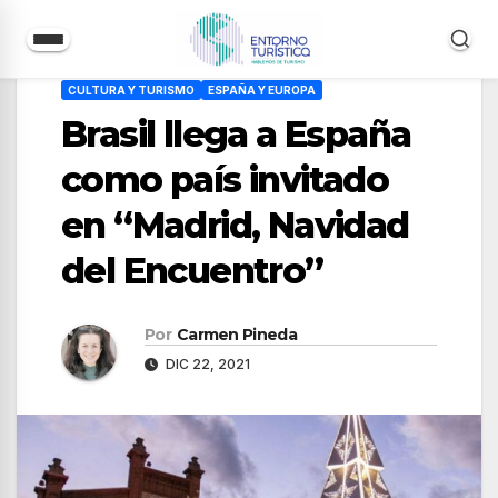
Saltar
CULTURA Y TURISMO
ESPAÑA Y EUROPA
al
Brasil llega a España
contenido
como país invitado
en “Madrid, Navidad
del Encuentro”
Por
Carmen Pineda
DIC 22, 2021