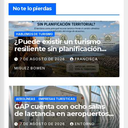
No te lo pierdas
HABLEMOS DE TURISMO
¿Puede existir un turismo
resiliente sin planificación
territorial?
7 DE AGOSTO DE 2026
FRANCISCA
MIGUEZ BOWEN
AEROLÍNEAS
EMPRESAS TURÍSTICAS
GAP cuenta con ocho salas
de lactancia en aeropuertos
de México
7 DE AGOSTO DE 2026
ENTORNO