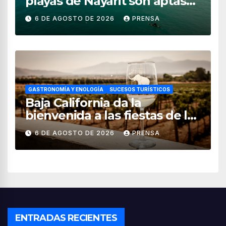
playas de Nayarit son aptas
para uso recreativo
6 DE AGOSTO DE 2026
PRENSA
GASTRONOMÍA Y ENOLOGÍA
SUCESOS TURÍSTICOS
Baja California da la
bienvenida a las fiestas de la
vendimia 2026
6 DE AGOSTO DE 2026
PRENSA
ENTRADAS RECIENTES