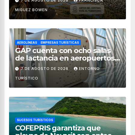
7 DE AGOSTO DE 2026
FRANCISCA
MIGUEZ BOWEN
AEROLÍNEAS
EMPRESAS TURÍSTICAS
GAP cuenta con ocho salas
de lactancia en aeropuertos
de México
7 DE AGOSTO DE 2026
ENTORNO
TURÍSTICO
SUCESOS TURÍSTICOS
COFEPRIS garantiza que