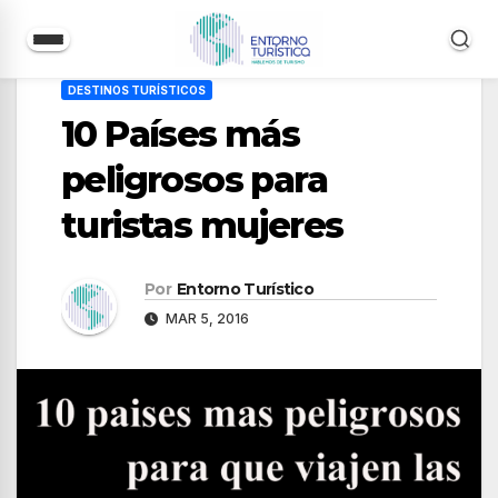
Saltar
DESTINOS TURÍSTICOS
al
10 Países más
contenido
peligrosos para
turistas mujeres
Por
Entorno Turístico
MAR 5, 2016