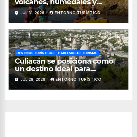
volcanes, humedales y
sabores del mar
JUL 31, 2026
ENTORNO TURÍSTICO
DESTINOS TURÍSTICOS
HABLEMOS DE TURISMO
Culiacán se posiciona como
un destino ideal para
combinar negocios y turismo
JUL 28, 2026
ENTORNO TURÍSTICO