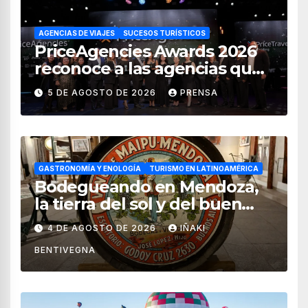
AGENCIAS DE VIAJES
SUCESOS TURÍSTICOS
PriceAgencies Awards 2026
reconoce a las agencias que
impulsan el crecimiento del
5 DE AGOSTO DE 2026
PRENSA
turismo en México
GASTRONOMÍA Y ENOLOGÍA
TURISMO EN LATINOAMÉRICA
Bodegueando en Mendoza,
la tierra del sol y del buen
vino
4 DE AGOSTO DE 2026
IÑAKI
BENTIVEGNA