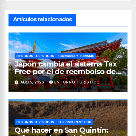
Artículos relacionados
DESTINOS TURÍSTICOS
ECONOMÍA Y TURISMO
Japón cambia el sistema Tax
Free por el de reembolso de
impuestos desde noviembre
AGO 5, 2026
ENTORNO TURÍSTICO
de 2026
DESTINOS TURÍSTICOS
TURISMO EN MÉXICO
Qué hacer en San Quintín: