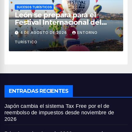
SUCESOS TURÍSTICOS
León se prepara para el
Festival Internacional del
Globo 2026 con pilotos de 25
4 DE AGOSTO DE 2026
ENTORNO
países
TURÍSTICO
ENTRADAS RECIENTES
Japón cambia el sistema Tax Free por el de
reembolso de impuestos desde noviembre de
2026