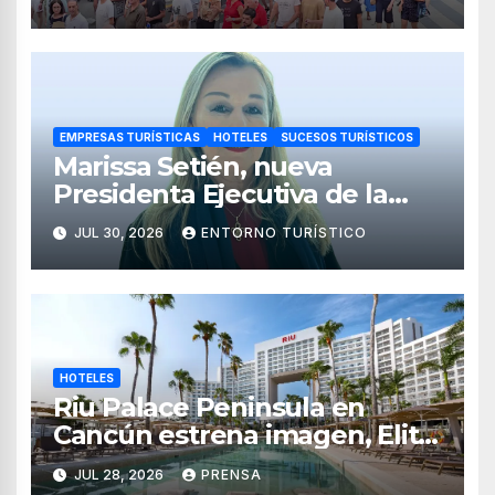
EMPRESAS TURÍSTICAS
HOTELES
SUCESOS TURÍSTICOS
Marissa Setién, nueva
Presidenta Ejecutiva de la
Asociación de Hoteles Costa
JUL 30, 2026
ENTORNO TURÍSTICO
Mujeres
HOTELES
Riu Palace Peninsula en
Cancún estrena imagen, Elite
Club y nuevas opciones de
JUL 28, 2026
PRENSA
hospedaje