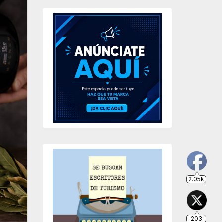
2.05k
203
649
234