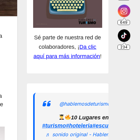
a
Sé parte de nuestra red de
colaboradores, ¡
Da clic
aquí para más información
!
a
@hablemosdeturismomx
Se
10 Lugares en los que pu
#turismo
#hoteleria
#escuelamexican
♬ sonido original - Hablemos de