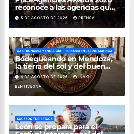
reconoce a las agencias que
impulsan el crecimiento del
5 DE AGOSTO DE 2026
PRENSA
turismo en México
GASTRONOMÍA Y ENOLOGÍA
TURISMO EN LATINOAMÉRICA
Bodegueando en Mendoza,
la tierra del sol y del buen
vino
4 DE AGOSTO DE 2026
IÑAKI
BENTIVEGNA
SUCESOS TURÍSTICOS
León se prepara para el