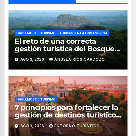
HABLEMOS DE TURISMO
TURISMO EN LATINOAMÉRICA
El reto de una correcta
gestión turística del Bosque
de Pomac (en Perú)
AGO 3, 2026
ÁNGELA RÍOS CARDOZO
HABLEMOS DE TURISMO
7 principios para fortalecer la
gestión de destinos turísticos,
según el WTTC
AGO 3, 2026
ENTORNO TURÍSTICO