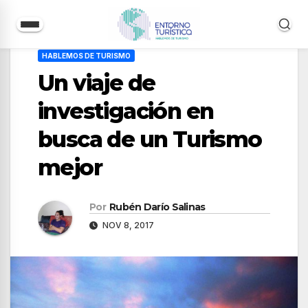
Saltar
HABLEMOS DE TURISMO
al
Un viaje de
contenido
investigación en
busca de un Turismo
mejor
Por
Rubén Darío Salinas
NOV 8, 2017