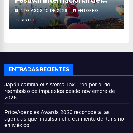
Festival Internacional del
Globo 2026 con pilotos de 25
4 DE AGOSTO DE 2026
ENTORNO
países
TURÍSTICO
ENTRADAS RECIENTES
Japón cambia el sistema Tax Free por el de
reembolso de impuestos desde noviembre de
2026
PriceAgencies Awards 2026 reconoce a las
agencias que impulsan el crecimiento del turismo
en México