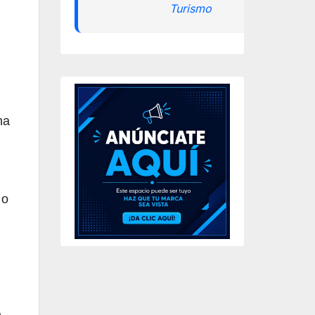
Turismo
na
 o
n