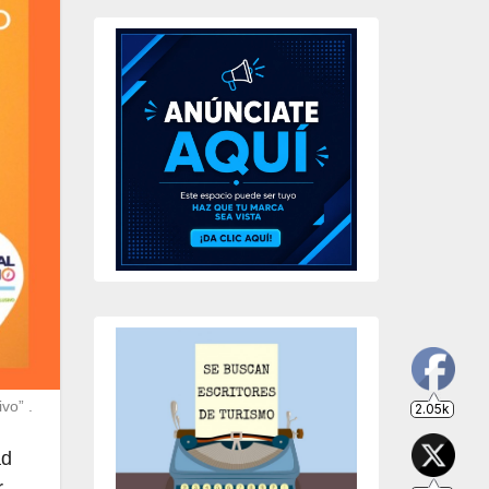
2.05k
203
649
234
vo” .
ad
r