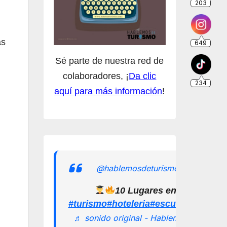
as
Sé parte de nuestra red de
colaboradores, ¡
Da clic
aquí para más información
!
@hablemosdeturismomx
10 Lugares en los que pu
#turismo
#hoteleria
#escuelamexican
♬ sonido original - Hablemos de