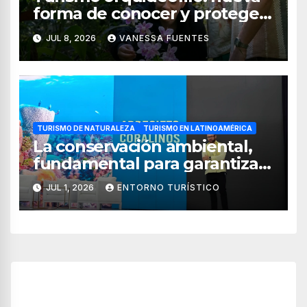
forma de conocer y proteger
las orquídeas de México
JUL 8, 2026
VANESSA FUENTES
TURISMO DE NATURALEZA
TURISMO EN LATINOAMÉRICA
La conservación ambiental,
fundamental para garantizar
la sostenibilidad del turismo
JUL 1, 2026
ENTORNO TURÍSTICO