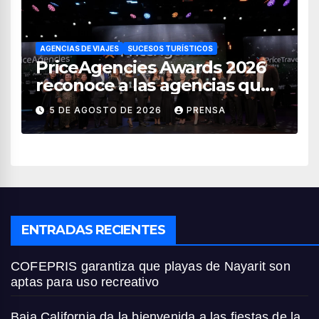
AGENCIAS DE VIAJES
SUCESOS TURÍSTICOS
PriceAgencies Awards 2026
reconoce a las agencias que
impulsan el crecimiento del
5 DE AGOSTO DE 2026
PRENSA
turismo en México
ENTRADAS RECIENTES
COFEPRIS garantiza que playas de Nayarit son
aptas para uso recreativo
Baja California da la bienvenida a las fiestas de la