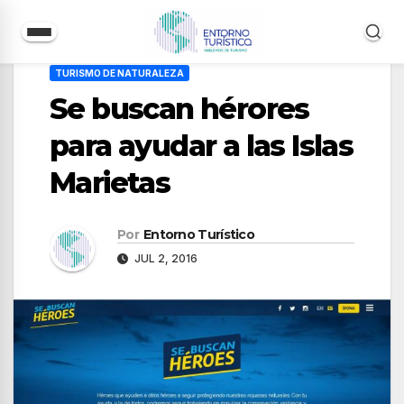
Saltar
TURISMO DE NATURALEZA
al
Se buscan hérores
contenido
para ayudar a las Islas
Marietas
Por
Entorno Turístico
JUL 2, 2016