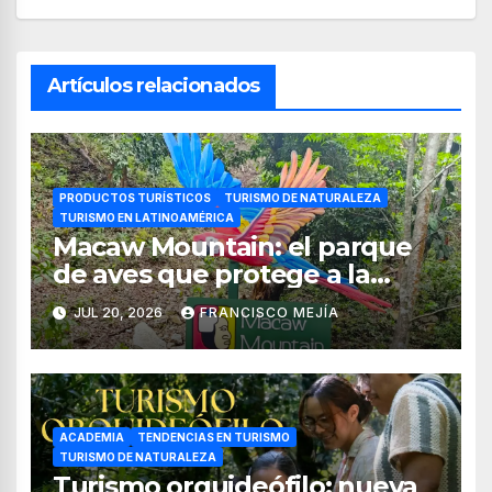
Artículos relacionados
PRODUCTOS TURÍSTICOS
TURISMO DE NATURALEZA
TURISMO EN LATINOAMÉRICA
Macaw Mountain: el parque
de aves que protege a la
guacamaya roja en Honduras
JUL 20, 2026
FRANCISCO MEJÍA
ACADEMIA
TENDENCIAS EN TURISMO
TURISMO DE NATURALEZA
Turismo orquideófilo: nueva