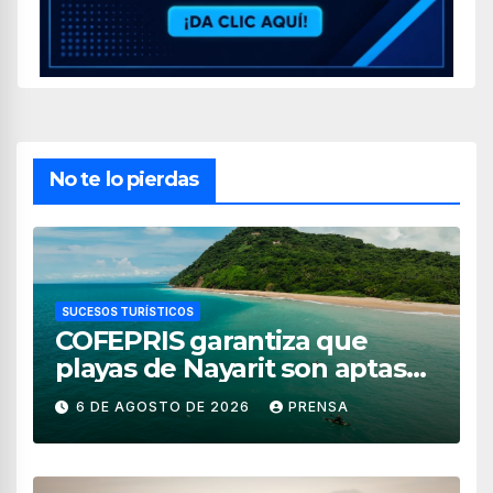
No te lo pierdas
SUCESOS TURÍSTICOS
COFEPRIS garantiza que
playas de Nayarit son aptas
para uso recreativo
6 DE AGOSTO DE 2026
PRENSA