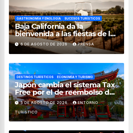
GASTRONOMÍA Y ENOLOGÍA
SUCESOS TURÍSTICOS
Baja California da la
bienvenida a las fiestas de la
vendimia 2026
6 DE AGOSTO DE 2026
PRENSA
DESTINOS TURÍSTICOS
ECONOMÍA Y TURISMO
Japón cambia el sistema Tax
Free por el de reembolso de
impuestos desde noviembre
5 DE AGOSTO DE 2026
ENTORNO
de 2026
TURÍSTICO