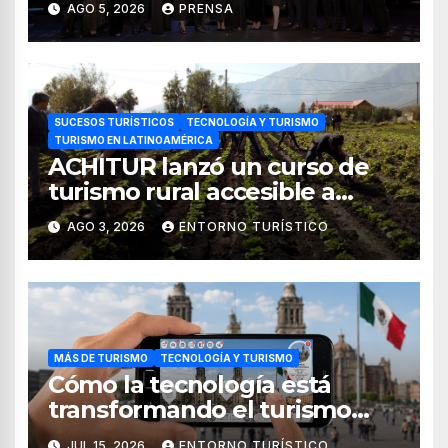
AGO 5, 2026
PRENSA
turismo en México
SUCESOS TURÍSTICOS
TECNOLOGÍA Y TURISMO
TURISMO EN LATINOAMÉRICA
ACHITUR lanzó un curso de
turismo rural accesible a
través de WhatsApp
AGO 3, 2026
ENTORNO TURÍSTICO
MÁS DE TURISMO
TECNOLOGÍA Y TURISMO
Cómo la tecnología está
transformando el turismo
internacional en México
JUL 15, 2026
ENTORNO TURÍSTICO