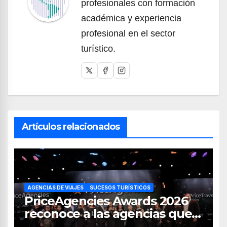
profesionales con formación
académica y experiencia
profesional en el sector
turístico.
Artículos relacionados
AGENCIAS DE VIAJES
SUCESOS TURÍSTICOS
PriceAgencies Awards 2026
reconoce a las agencias que
impulsan el crecimiento del