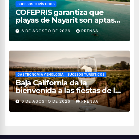
SUCESOS TURÍSTICOS
COFEPRIS garantiza que
playas de Nayarit son aptas
para uso recreativo
6 DE AGOSTO DE 2026
PRENSA
GASTRONOMÍA Y ENOLOGÍA
SUCESOS TURÍSTICOS
Baja California da la
bienvenida a las fiestas de la
vendimia 2026
6 DE AGOSTO DE 2026
PRENSA