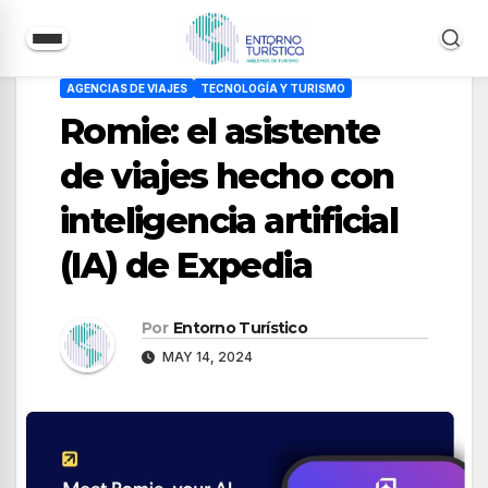
Saltar
AGENCIAS DE VIAJES
TECNOLOGÍA Y TURISMO
al
Romie: el asistente
contenido
de viajes hecho con
inteligencia artificial
(IA) de Expedia
Por
Entorno Turístico
MAY 14, 2024