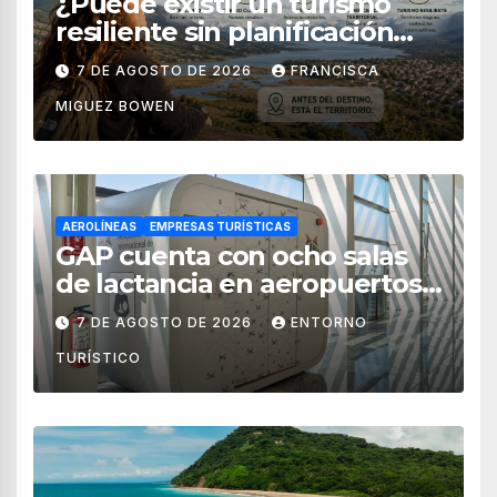
¿Puede existir un turismo
resiliente sin planificación
territorial?
7 DE AGOSTO DE 2026
FRANCISCA
MIGUEZ BOWEN
AEROLÍNEAS
EMPRESAS TURÍSTICAS
GAP cuenta con ocho salas
de lactancia en aeropuertos
de México
7 DE AGOSTO DE 2026
ENTORNO
TURÍSTICO