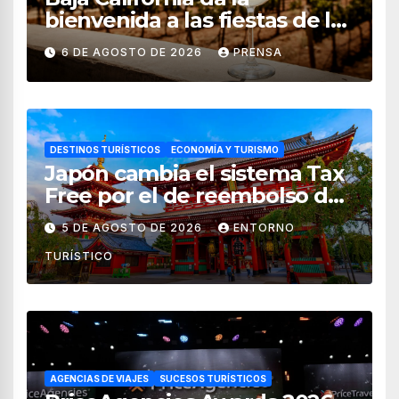
bienvenida a las fiestas de la
vendimia 2026
6 DE AGOSTO DE 2026
PRENSA
DESTINOS TURÍSTICOS
ECONOMÍA Y TURISMO
Japón cambia el sistema Tax
Free por el de reembolso de
impuestos desde noviembre
5 DE AGOSTO DE 2026
ENTORNO
de 2026
TURÍSTICO
AGENCIAS DE VIAJES
SUCESOS TURÍSTICOS