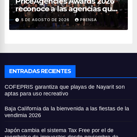
PriceAgencies Awards 2026
reconoce a las agencias que
impulsan el crecimiento del
5 DE AGOSTO DE 2026
PRENSA
turismo en México
ENTRADAS RECIENTES
COFEPRIS garantiza que playas de Nayarit son
aptas para uso recreativo
Baja California da la bienvenida a las fiestas de la
vendimia 2026
Japón cambia el sistema Tax Free por el de
reembolso de impuestos desde noviembre de