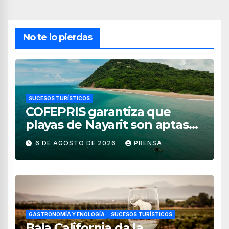
No te lo pierdas
SUCESOS TURÍSTICOS
COFEPRIS garantiza que
playas de Nayarit son aptas
para uso recreativo
6 DE AGOSTO DE 2026
PRENSA
GASTRONOMÍA Y ENOLOGÍA
SUCESOS TURÍSTICOS
Baja California da la