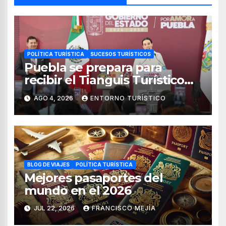
POLÍTICA TURÍSTICA
SUCESOS TURÍSTICOS
Puebla se prepara para
recibir el Tianguis Turístico
México 2027
AGO 4, 2026
ENTORNO TURÍSTICO
BLOG DE VIAJES
POLÍTICA TURÍSTICA
Mejores pasaportes del
mundo en el 2026
JUL 22, 2026
FRANCISCO MEJÍA