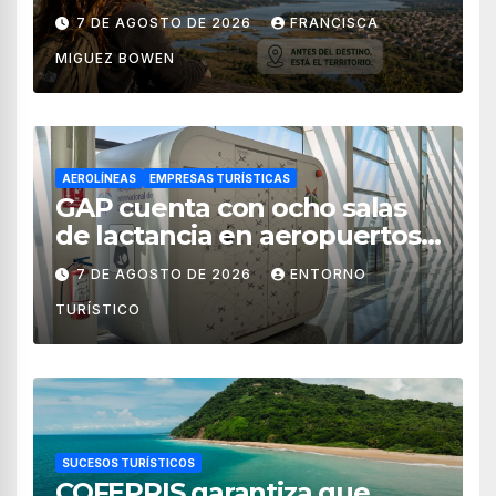
territorial?
7 DE AGOSTO DE 2026
FRANCISCA
MIGUEZ BOWEN
AEROLÍNEAS
EMPRESAS TURÍSTICAS
GAP cuenta con ocho salas
de lactancia en aeropuertos
de México
7 DE AGOSTO DE 2026
ENTORNO
TURÍSTICO
SUCESOS TURÍSTICOS
COFEPRIS garantiza que