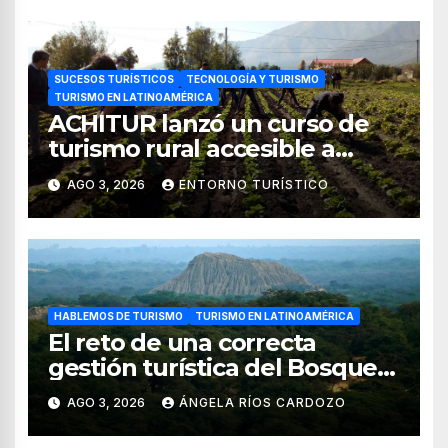
SUCESOS TURÍSTICOS
TECNOLOGÍA Y TURISMO
TURISMO EN LATINOAMÉRICA
ACHITUR lanzó un curso de
turismo rural accesible a
través de WhatsApp
AGO 3, 2026
ENTORNO TURÍSTICO
HABLEMOS DE TURISMO
TURISMO EN LATINOAMÉRICA
El reto de una correcta
gestión turística del Bosque
de Pomac (en Perú)
AGO 3, 2026
ÁNGELA RÍOS CARDOZO