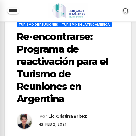
Saltar
TURISMO DE REUNIONES
TURISMO EN LATINOAMÉRICA
al
Re-encontrarse:
contenido
Programa de
reactivación para el
Turismo de
Reuniones en
Argentina
Por
Lic. Cristina Britez
FEB 2, 2021