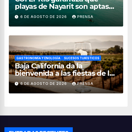
playas de Nayarit son aptas
para uso recreativo
6 DE AGOSTO DE 2026
PRENSA
GASTRONOMÍA Y ENOLOGÍA
SUCESOS TURÍSTICOS
Baja California da la
bienvenida a las fiestas de la
vendimia 2026
6 DE AGOSTO DE 2026
PRENSA