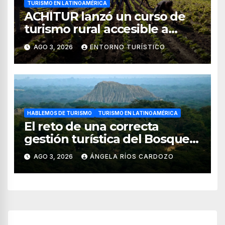
TURISMO EN LATINOAMÉRICA
ACHITUR lanzó un curso de
turismo rural accesible a
través de WhatsApp
AGO 3, 2026
ENTORNO TURÍSTICO
HABLEMOS DE TURISMO
TURISMO EN LATINOAMÉRICA
El reto de una correcta
gestión turística del Bosque
de Pomac (en Perú)
AGO 3, 2026
ÁNGELA RÍOS CARDOZO