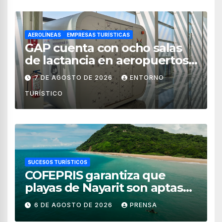
AEROLÍNEAS
EMPRESAS TURÍSTICAS
GAP cuenta con ocho salas
de lactancia en aeropuertos
de México
7 DE AGOSTO DE 2026
ENTORNO
TURÍSTICO
SUCESOS TURÍSTICOS
COFEPRIS garantiza que
playas de Nayarit son aptas
para uso recreativo
6 DE AGOSTO DE 2026
PRENSA