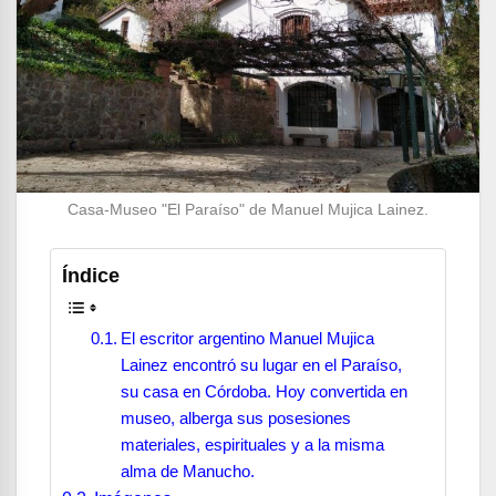
Casa-Museo "El Paraíso" de Manuel Mujica Lainez.
Índice
El escritor argentino Manuel Mujica
Lainez encontró su lugar en el Paraíso,
su casa en Córdoba. Hoy convertida en
museo, alberga sus posesiones
materiales, espirituales y a la misma
alma de Manucho.