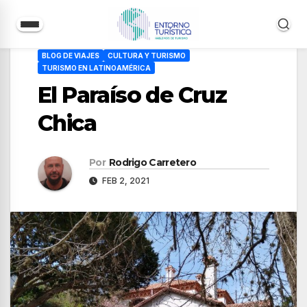
Saltar
BLOG DE VIAJES
CULTURA Y TURISMO
al
TURISMO EN LATINOAMÉRICA
contenido
El Paraíso de Cruz
Chica
Por
Rodrigo Carretero
FEB 2, 2021