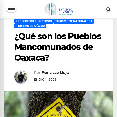
Saltar
PRODUCTOS TURÍSTICOS
TURISMO DE NATURALEZA
al
TURISMO EN MÉXICO
contenido
¿Qué son los Pueblos
Mancomunados de
Oaxaca?
Por
Francisco Mejía
DIC 1, 2023