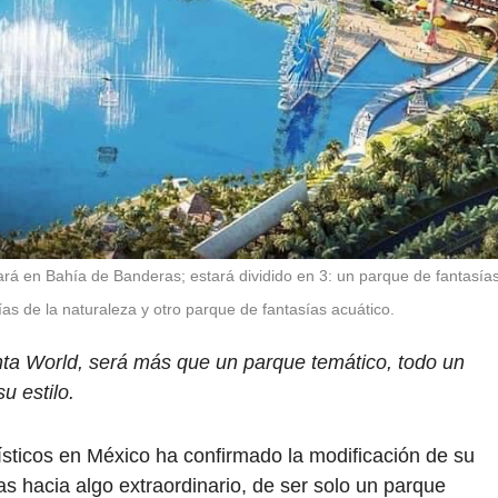
rá en Bahía de Banderas; estará dividido en 3: un parque de fantasía
as de la naturaleza y otro parque de fantasías acuático.
nta World, será más que un parque temático, todo un
u estilo.
rísticos en México ha confirmado la modificación de su
s hacia algo extraordinario, de ser solo un parque