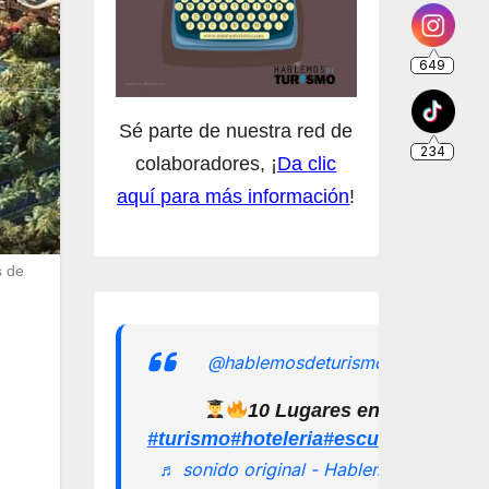
Sé parte de nuestra red de
colaboradores, ¡
Da clic
aquí para más información
!
s de
@hablemosdeturismomx
10 Lugares en los que pu
#turismo
#hoteleria
#escuelamexican
♬ sonido original - Hablemos de