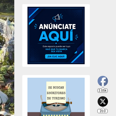
203
649
234