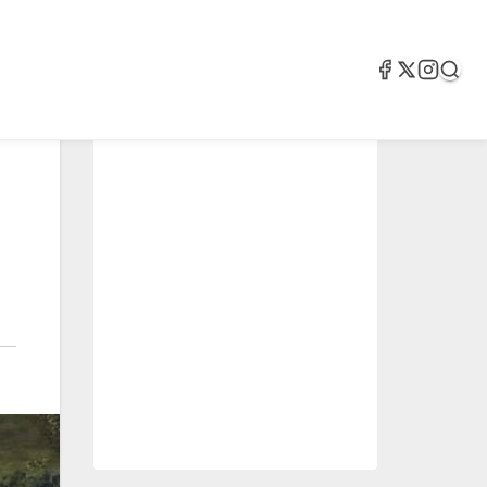
2.05k