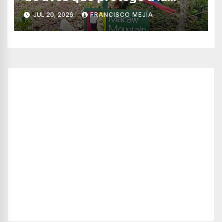
guacamaya roja en Honduras
JUL 20, 2026
FRANCISCO MEJÍA