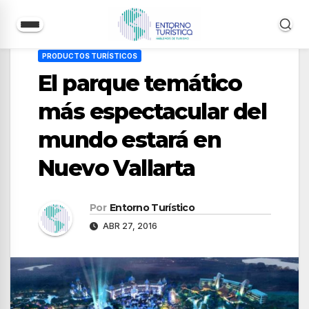
Saltar
PRODUCTOS TURÍSTICOS
al
El parque temático
contenido
más espectacular del
mundo estará en
Nuevo Vallarta
Por
Entorno Turístico
ABR 27, 2016