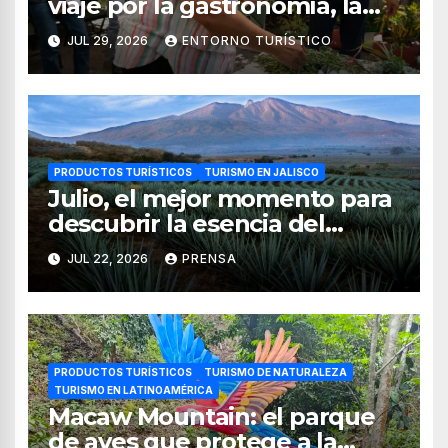
viaje por la gastronomía, la
cultura y los paisajes de
JUL 29, 2026
ENTORNO TURÍSTICO
Nayarit
PRODUCTOS TURÍSTICOS
TURISMO EN JALISCO
Julio, el mejor momento para
descubrir la esencia del
tequila en Jalisco
JUL 22, 2026
PRENSA
PRODUCTOS TURÍSTICOS
TURISMO DE NATURALEZA
TURISMO EN LATINOAMÉRICA
Macaw Mountain: el parque
de aves que protege a la