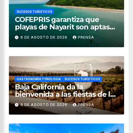
SUCESOS TURÍSTICOS
COFEPRIS garantiza que
playas de Nayarit son aptas
para uso recreativo
6 DE AGOSTO DE 2026
PRENSA
GASTRONOMÍA Y ENOLOGÍA
SUCESOS TURÍSTICOS
Baja California da la
bienvenida a las fiestas de la
vendimia 2026
6 DE AGOSTO DE 2026
PRENSA