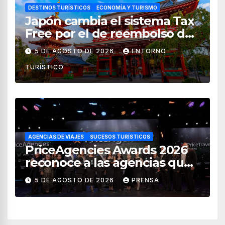
DESTINOS TURÍSTICOS
ECONOMÍA Y TURISMO
Japón cambia el sistema Tax
Free por el de reembolso de
impuestos desde noviembre
5 DE AGOSTO DE 2026
ENTORNO
de 2026
TURÍSTICO
AGENCIAS DE VIAJES
SUCESOS TURÍSTICOS
PriceAgencies Awards 2026
reconoce a las agencias que
impulsan el crecimiento del
5 DE AGOSTO DE 2026
PRENSA
turismo en México