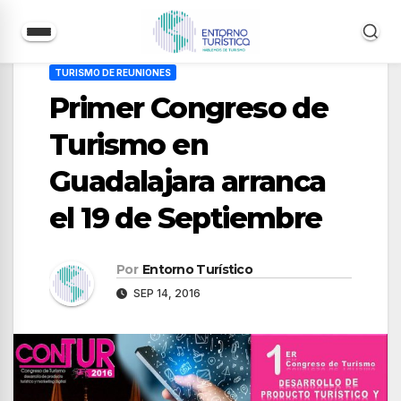
Saltar
TURISMO DE REUNIONES
al
Primer Congreso de
contenido
Turismo en
Guadalajara arranca
el 19 de Septiembre
Por
Entorno Turístico
SEP 14, 2016