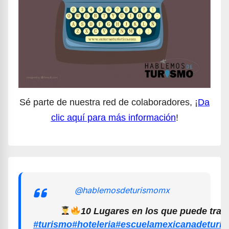
Sé parte de nuestra red de colaboradores, ¡
Da
clic aquí para más información
!
@hablemosdeturismomx
10 Lugares en los que puede trab
#turismo
#hoteleria
#escuelamexicanadeturi