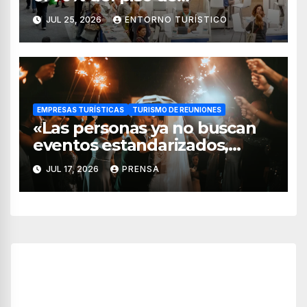
exposición vendido
JUL 25, 2026
ENTORNO TURÍSTICO
EMPRESAS TURÍSTICAS
TURISMO DE REUNIONES
«Las personas ya no buscan
eventos estandarizados,
quieren vivir experiencias»:
JUL 17, 2026
PRENSA
Adrián Pedraza