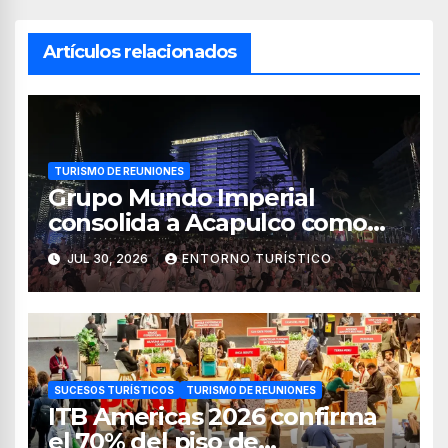
Artículos relacionados
TURISMO DE REUNIONES
Grupo Mundo Imperial
consolida a Acapulco como
destino líder para la industria
JUL 30, 2026
ENTORNO TURÍSTICO
de reuniones
SUCESOS TURÍSTICOS
TURISMO DE REUNIONES
ITB Americas 2026 confirma
el 70% del piso de