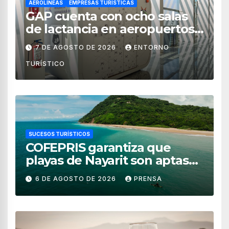
AEROLÍNEAS
EMPRESAS TURÍSTICAS
GAP cuenta con ocho salas
de lactancia en aeropuertos
de México
7 DE AGOSTO DE 2026
ENTORNO
TURÍSTICO
SUCESOS TURÍSTICOS
COFEPRIS garantiza que
playas de Nayarit son aptas
para uso recreativo
6 DE AGOSTO DE 2026
PRENSA