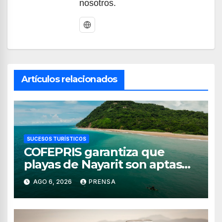
nosotros.
Artículos relacionados
SUCESOS TURÍSTICOS
COFEPRIS garantiza que
playas de Nayarit son aptas
para uso recreativo
AGO 6, 2026
PRENSA