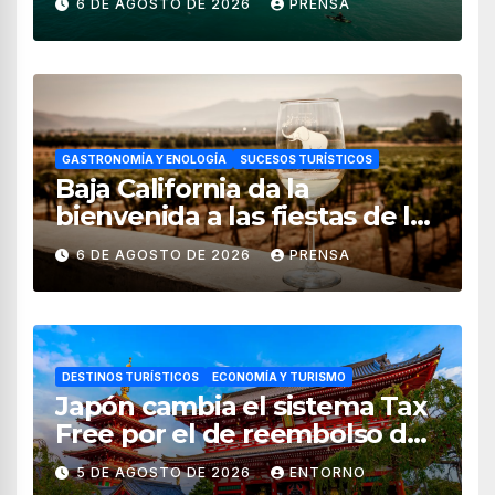
6 DE AGOSTO DE 2026
PRENSA
GASTRONOMÍA Y ENOLOGÍA
SUCESOS TURÍSTICOS
Baja California da la
bienvenida a las fiestas de la
vendimia 2026
6 DE AGOSTO DE 2026
PRENSA
DESTINOS TURÍSTICOS
ECONOMÍA Y TURISMO
Japón cambia el sistema Tax
Free por el de reembolso de
impuestos desde noviembre
5 DE AGOSTO DE 2026
ENTORNO
de 2026