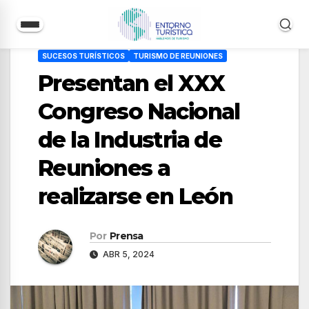
Saltar
SUCESOS TURÍSTICOS
TURISMO DE REUNIONES
al
Presentan el XXX
contenido
Congreso Nacional
de la Industria de
Reuniones a
realizarse en León
Por
Prensa
ABR 5, 2024