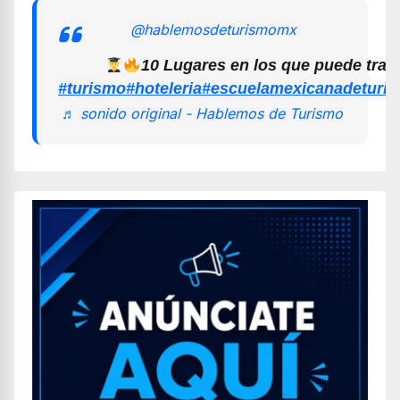
@hablemosdeturismomx
10 Lugares en los que puede trab
#turismo
#hoteleria
#escuelamexicanadeturi
♬ sonido original - Hablemos de Turismo