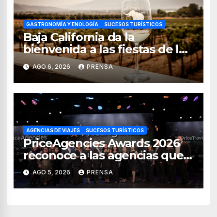
GASTRONOMÍA Y ENOLOGÍA
SUCESOS TURÍSTICOS
Baja California da la
bienvenida a las fiestas de la
vendimia 2026
AGO 6, 2026
PRENSA
AGENCIAS DE VIAJES
SUCESOS TURÍSTICOS
PriceAgencies Awards 2026
reconoce a las agencias que
impulsan el crecimiento del
AGO 5, 2026
PRENSA
turismo en México