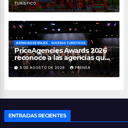
TURÍSTICO
AGENCIAS DE VIAJES
SUCESOS TURÍSTICOS
PriceAgencies Awards 2026
reconoce a las agencias que
impulsan el crecimiento del
5 DE AGOSTO DE 2026
PRENSA
turismo en México
ENTRADAS RECIENTES