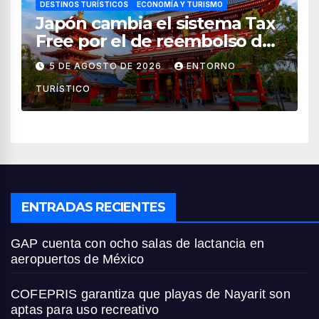
DESTINOS TURÍSTICOS
ECONOMÍA Y TURISMO
Japón cambia el sistema Tax
Free por el de reembolso de
impuestos desde noviembre
5 DE AGOSTO DE 2026
ENTORNO
de 2026
TURÍSTICO
ENTRADAS RECIENTES
GAP cuenta con ocho salas de lactancia en
aeropuertos de México
COFEPRIS garantiza que playas de Nayarit son
aptas para uso recreativo