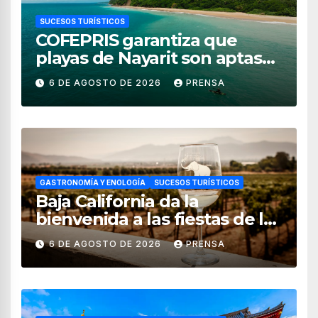
SUCESOS TURÍSTICOS
COFEPRIS garantiza que
playas de Nayarit son aptas
para uso recreativo
6 DE AGOSTO DE 2026
PRENSA
GASTRONOMÍA Y ENOLOGÍA
SUCESOS TURÍSTICOS
Baja California da la
bienvenida a las fiestas de la
vendimia 2026
6 DE AGOSTO DE 2026
PRENSA