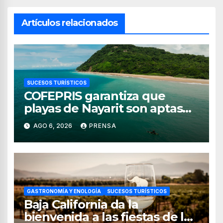
Artículos relacionados
SUCESOS TURÍSTICOS
COFEPRIS garantiza que
playas de Nayarit son aptas
para uso recreativo
AGO 6, 2026
PRENSA
GASTRONOMÍA Y ENOLOGÍA
SUCESOS TURÍSTICOS
Baja California da la
bienvenida a las fiestas de la