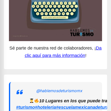
Sé parte de nuestra red de colaboradores, ¡
Da
clic aquí para más información
!
@hablemosdeturismomx
10 Lugares en los que puede trab
#turismo
#hoteleria
#escuelamexicanadeturi