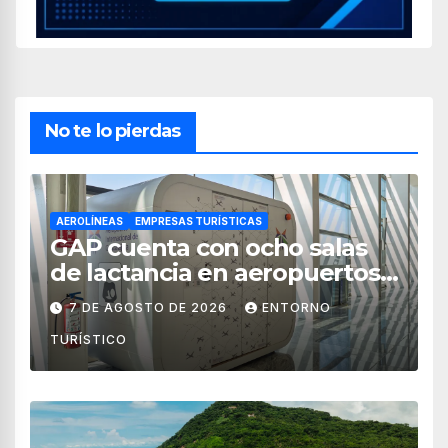
No te lo pierdas
AEROLÍNEAS
EMPRESAS TURÍSTICAS
GAP cuenta con ocho salas
de lactancia en aeropuertos
de México
7 DE AGOSTO DE 2026
ENTORNO
TURÍSTICO