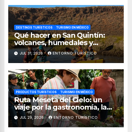
DESTINOS TURÍSTICOS
TURISMO EN MÉXICO
Qué hacer en San Quintín:
volcanes, humedales y
sabores del mar
JUL 31, 2026
ENTORNO TURÍSTICO
PRODUCTOS TURÍSTICOS
TURISMO EN MÉXICO
Ruta Meseta del Cielo: un
viaje por la gastronomía, la
cultura y los paisajes de
JUL 29, 2026
ENTORNO TURÍSTICO
Nayarit