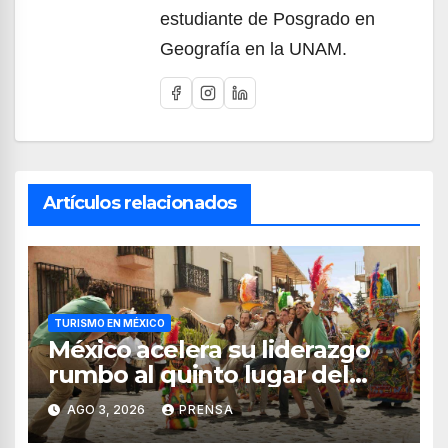
estudiante de Posgrado en
Geografía en la UNAM.
Artículos relacionados
TURISMO EN MÉXICO
México acelera su liderazgo
rumbo al quinto lugar del
turismo mundial
AGO 3, 2026
PRENSA