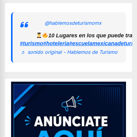
@hablemosdeturismomx
10 Lugares en los que puede trab
#turismo
#hoteleria
#escuelamexicanadeturi
♬ sonido original - Hablemos de Turismo