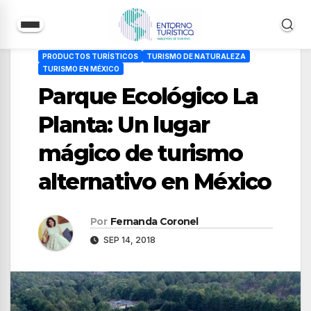
Saltar
PRODUCTOS TURÍSTICOS
TURISMO DE NATURALEZA
al
TURISMO EN MÉXICO
contenido
Parque Ecológico La
Planta: Un lugar
mágico de turismo
alternativo en México
Por
Fernanda Coronel
SEP 14, 2018