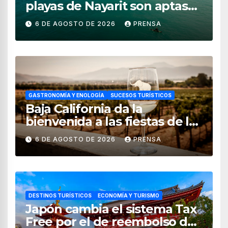
playas de Nayarit son aptas
para uso recreativo
6 DE AGOSTO DE 2026
PRENSA
GASTRONOMÍA Y ENOLOGÍA
SUCESOS TURÍSTICOS
Baja California da la
bienvenida a las fiestas de la
vendimia 2026
6 DE AGOSTO DE 2026
PRENSA
DESTINOS TURÍSTICOS
ECONOMÍA Y TURISMO
Japón cambia el sistema Tax
Free por el de reembolso de