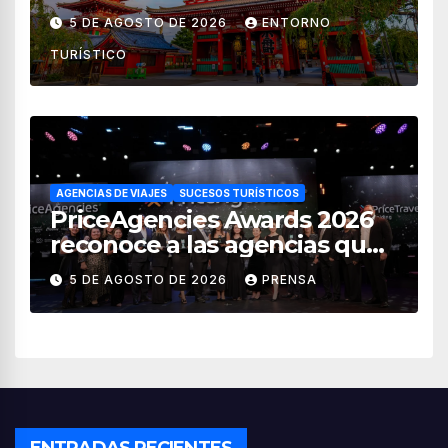
impuestos desde noviembre
5 DE AGOSTO DE 2026
ENTORNO
de 2026
TURÍSTICO
AGENCIAS DE VIAJES
SUCESOS TURÍSTICOS
PriceAgencies Awards 2026
reconoce a las agencias que
impulsan el crecimiento del
5 DE AGOSTO DE 2026
PRENSA
turismo en México