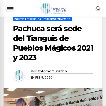
Saltar
POLÍTICA TURÍSTICA
TURISMO EN MÉXICO
al
Pachuca será sede
contenido
del Tianguis de
Pueblos Mágicos 2021
y 2023
Por
Entorno Turístico
FEB 5, 2020