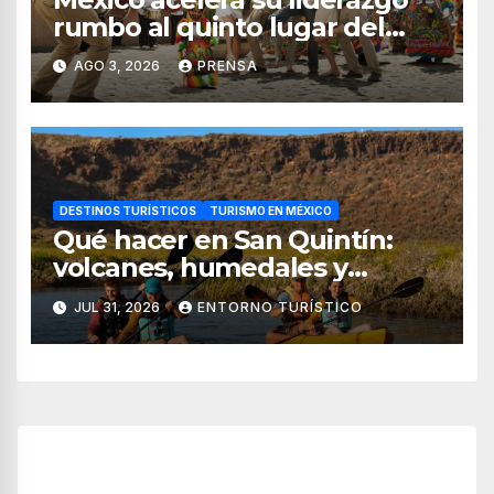
rumbo al quinto lugar del
turismo mundial
AGO 3, 2026
PRENSA
DESTINOS TURÍSTICOS
TURISMO EN MÉXICO
Qué hacer en San Quintín:
volcanes, humedales y
sabores del mar
JUL 31, 2026
ENTORNO TURÍSTICO