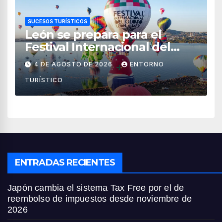
SUCESOS TURÍSTICOS
León se prepara para el
Festival Internacional del
Globo 2026 con pilotos de 25
4 DE AGOSTO DE 2026
ENTORNO
países
TURÍSTICO
ENTRADAS RECIENTES
Japón cambia el sistema Tax Free por el de
reembolso de impuestos desde noviembre de
2026