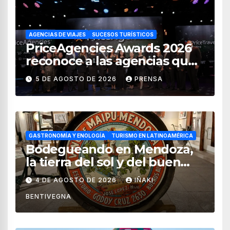
AGENCIAS DE VIAJES
SUCESOS TURÍSTICOS
PriceAgencies Awards 2026
reconoce a las agencias que
impulsan el crecimiento del
5 DE AGOSTO DE 2026
PRENSA
turismo en México
GASTRONOMÍA Y ENOLOGÍA
TURISMO EN LATINOAMÉRICA
Bodegueando en Mendoza,
la tierra del sol y del buen
vino
4 DE AGOSTO DE 2026
IÑAKI
BENTIVEGNA