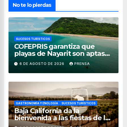
No te lo pierdas
SUCESOS TURÍSTICOS
COFEPRIS garantiza que
playas de Nayarit son aptas
para uso recreativo
6 DE AGOSTO DE 2026
PRENSA
GASTRONOMÍA Y ENOLOGÍA
SUCESOS TURÍSTICOS
Baja California da la
bienvenida a las fiestas de la
vendimia 2026