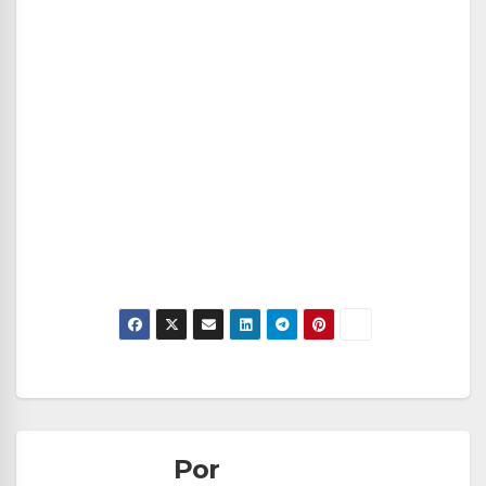
Navegación
de
Por
entradas