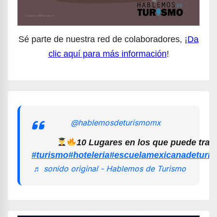
Sé parte de nuestra red de colaboradores, ¡
Da
clic aquí para más información
!
@hablemosdeturismomx
10 Lugares en los que puede trab
#turismo
#hoteleria
#escuelamexicanadeturi
♬ sonido original - Hablemos de Turismo