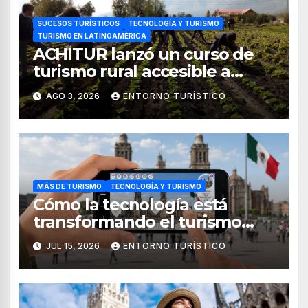
SUCESOS TURÍSTICOS
TECNOLOGÍA Y TURISMO
TURISMO EN LATINOAMÉRICA
ACHITUR lanzó un curso de
turismo rural accesible a
través de WhatsApp
AGO 3, 2026
ENTORNO TURÍSTICO
MÁS DE TURISMO
TECNOLOGÍA Y TURISMO
Cómo la tecnología está
transformando el turismo
internacional en México
JUL 15, 2026
ENTORNO TURÍSTICO