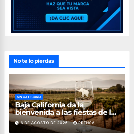
No te lo pierdas
SIN CATEGORÍA
Baja California da la
bienvenida a las fiestas de la
vendimia 2026
6 DE AGOSTO DE 2026
PRENSA