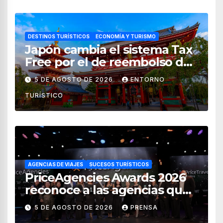
DESTINOS TURÍSTICOS
ECONOMÍA Y TURISMO
Japón cambia el sistema Tax
Free por el de reembolso de
impuestos desde noviembre
5 DE AGOSTO DE 2026
ENTORNO
de 2026
TURÍSTICO
AGENCIAS DE VIAJES
SUCESOS TURÍSTICOS
PriceAgencies Awards 2026
reconoce a las agencias que
impulsan el crecimiento del
5 DE AGOSTO DE 2026
PRENSA
turismo en México