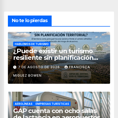
No te lo pierdas
HABLEMOS DE TURISMO
¿Puede existir un turismo
resiliente sin planificación
territorial?
7 DE AGOSTO DE 2026
FRANCISCA
MIGUEZ BOWEN
AEROLÍNEAS
EMPRESAS TURÍSTICAS
GAP cuenta con ocho salas
de lactancia en aeropuertos