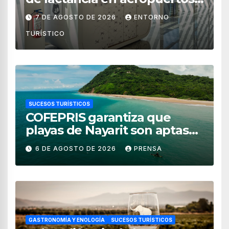
de México
7 DE AGOSTO DE 2026
ENTORNO
TURÍSTICO
SUCESOS TURÍSTICOS
COFEPRIS garantiza que
playas de Nayarit son aptas
para uso recreativo
6 DE AGOSTO DE 2026
PRENSA
GASTRONOMÍA Y ENOLOGÍA
SUCESOS TURÍSTICOS