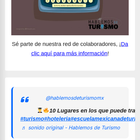
Sé parte de nuestra red de colaboradores, ¡
Da
clic aquí para más información
!
@hablemosdeturismomx
10 Lugares en los que puede trab
#turismo
#hoteleria
#escuelamexicanadeturi
♬ sonido original - Hablemos de Turismo