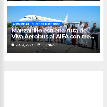
AEROLÍNEAS
SUCESOS TURÍSTICOS
Manzanillo estrena ruta de
Viva Aerobus al AIFA con tres
vuelos semanales
JUL 3, 2026
PRENSA