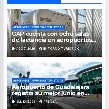
AEROLÍNEAS
EMPRESAS TURÍSTICAS
GAP cuenta con ocho salas
de lactancia en aeropuertos
de México
AGO 7, 2026
ENTORNO TURÍSTICO
AEROLÍNEAS
EMPRESAS TURÍSTICAS
Aeropuerto de Guadalajara
registra su mejor junio en
operaciones y pasajeros
JUL 10, 2026
PRENSA