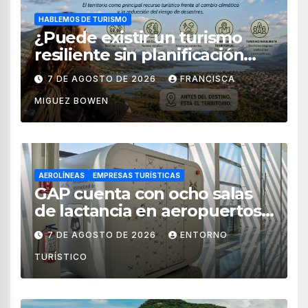
HABLEMOS DE TURISMO
¿Puede existir un turismo
resiliente sin planificación
territorial?
7 DE AGOSTO DE 2026
FRANCISCA
MIGUEZ BOWEN
AEROLÍNEAS
EMPRESAS TURÍSTICAS
GAP cuenta con ocho salas
de lactancia en aeropuertos
de México
7 DE AGOSTO DE 2026
ENTORNO
TURÍSTICO