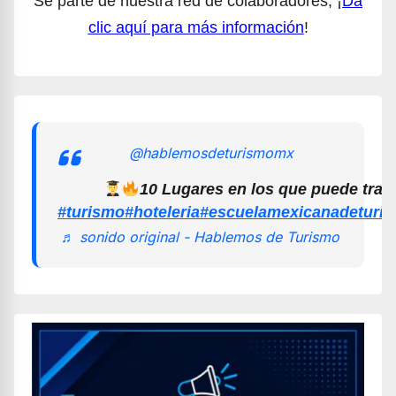
Sé parte de nuestra red de colaboradores, ¡
Da
clic aquí para más información
!
@hablemosdeturismomx
10 Lugares en los que puede trab
#turismo
#hoteleria
#escuelamexicanadeturi
♬ sonido original - Hablemos de Turismo