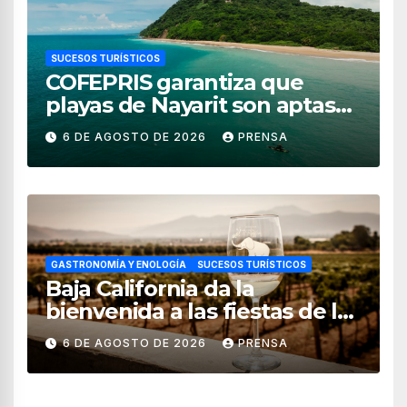
SUCESOS TURÍSTICOS
COFEPRIS garantiza que
playas de Nayarit son aptas
para uso recreativo
6 DE AGOSTO DE 2026
PRENSA
GASTRONOMÍA Y ENOLOGÍA
SUCESOS TURÍSTICOS
Baja California da la
bienvenida a las fiestas de la
vendimia 2026
6 DE AGOSTO DE 2026
PRENSA