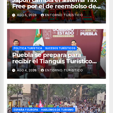
Free por el de reembolso de
impuestos desde noviembre
AGO 5, 2026
ENTORNO TURÍSTICO
de 2026
POLÍTICA TURÍSTICA
SUCESOS TURÍSTICOS
Puebla se prepara para
recibir el Tianguis Turístico
México 2027
AGO 4, 2026
ENTORNO TURÍSTICO
ESPAÑA Y EUROPA
HABLEMOS DE TURISMO