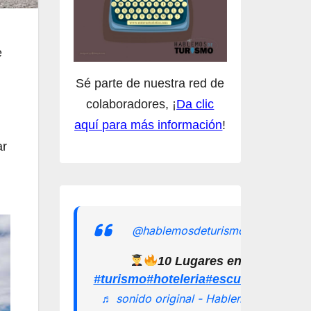
e
Sé parte de nuestra red de
colaboradores, ¡
Da clic
aquí para más información
!
ar
@hablemosdeturismomx
10 Lugares en los que pu
#turismo
#hoteleria
#escuelamexican
♬ sonido original - Hablemos de