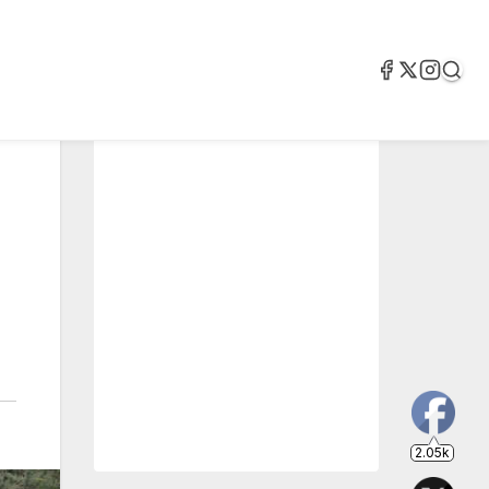
2.05k