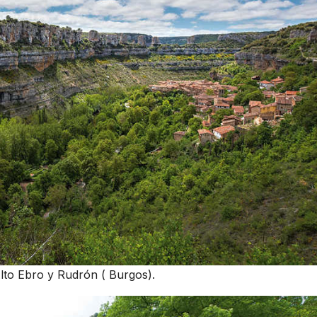
lto Ebro y Rudrón ( Burgos).