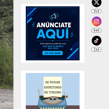
203
649
234