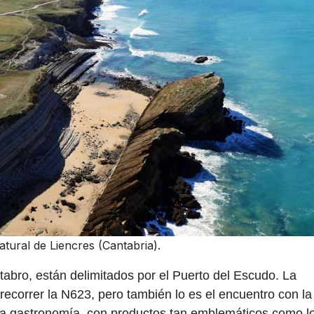
tural de Liencres (Cantabria).
ántabro, están delimitados por el Puerto del Escudo. La
 recorrer la N623, pero también lo es el encuentro con la
o la gastronomía, con productos tan emblemáticos como l