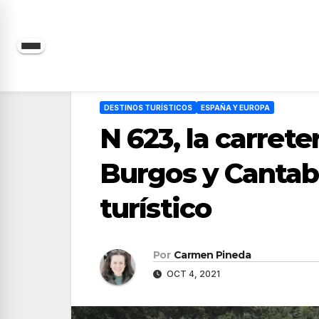
Saltar
al
contenido
DESTINOS TURÍSTICOS
ESPAÑA Y EUROPA
N 623, la carrete
Burgos y Cantab
turístico
Por
Carmen Pineda
OCT 4, 2021