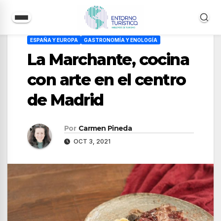
Saltar
ESPAÑA Y EUROPA
GASTRONOMÍA Y ENOLOGÍA
al
La Marchante, cocina
contenido
con arte en el centro
de Madrid
Por
Carmen Pineda
OCT 3, 2021