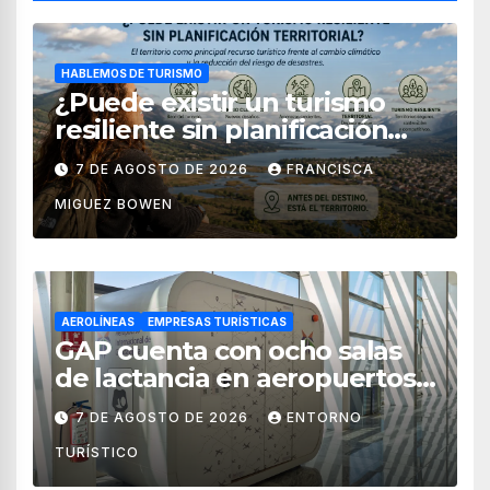
HABLEMOS DE TURISMO
¿Puede existir un turismo
resiliente sin planificación
territorial?
7 DE AGOSTO DE 2026
FRANCISCA
MIGUEZ BOWEN
AEROLÍNEAS
EMPRESAS TURÍSTICAS
GAP cuenta con ocho salas
de lactancia en aeropuertos
de México
7 DE AGOSTO DE 2026
ENTORNO
TURÍSTICO