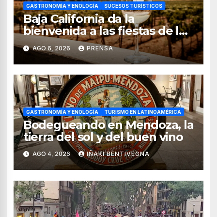
GASTRONOMÍA Y ENOLOGÍA
SUCESOS TURÍSTICOS
Baja California da la
bienvenida a las fiestas de la
vendimia 2026
AGO 6, 2026
PRENSA
GASTRONOMÍA Y ENOLOGÍA
TURISMO EN LATINOAMÉRICA
Bodegueando en Mendoza, la
tierra del sol y del buen vino
AGO 4, 2026
IÑAKI BENTIVEGNA