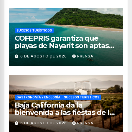
SUCESOS TURÍSTICOS
COFEPRIS garantiza que
playas de Nayarit son aptas
para uso recreativo
6 DE AGOSTO DE 2026
PRENSA
GASTRONOMÍA Y ENOLOGÍA
SUCESOS TURÍSTICOS
Baja California da la
bienvenida a las fiestas de la
vendimia 2026
6 DE AGOSTO DE 2026
PRENSA