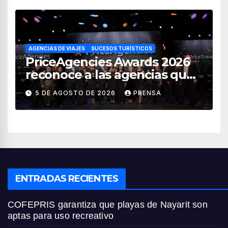
AGENCIAS DE VIAJES
SUCESOS TURÍSTICOS
PriceAgencies Awards 2026
reconoce a las agencias que
impulsan el crecimiento del
5 DE AGOSTO DE 2026
PRENSA
turismo en México
ENTRADAS RECIENTES
COFEPRIS garantiza que playas de Nayarit son
aptas para uso recreativo