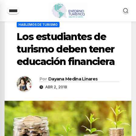
Saltar
HABLEMOS DE TURISMO
al
Los estudiantes de
contenido
turismo deben tener
educación financiera
Por
Dayana Medina Linares
ABR 2, 2018