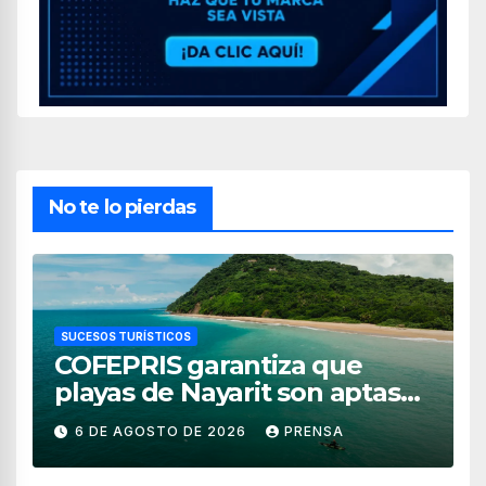
No te lo pierdas
SUCESOS TURÍSTICOS
COFEPRIS garantiza que
playas de Nayarit son aptas
para uso recreativo
6 DE AGOSTO DE 2026
PRENSA