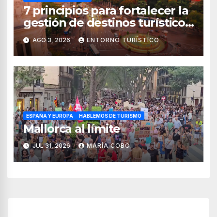
7 principios para fortalecer la
gestión de destinos turísticos,
según el WTTC
AGO 3, 2026
ENTORNO TURÍSTICO
ESPAÑA Y EUROPA
HABLEMOS DE TURISMO
Mallorca al límite
JUL 31, 2026
MARÍA COBO