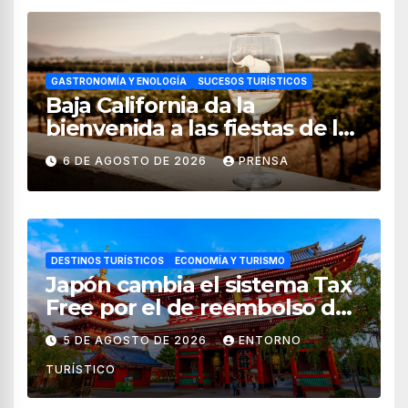
GASTRONOMÍA Y ENOLOGÍA
SUCESOS TURÍSTICOS
Baja California da la
bienvenida a las fiestas de la
vendimia 2026
6 DE AGOSTO DE 2026
PRENSA
DESTINOS TURÍSTICOS
ECONOMÍA Y TURISMO
Japón cambia el sistema Tax
Free por el de reembolso de
impuestos desde noviembre
5 DE AGOSTO DE 2026
ENTORNO
de 2026
TURÍSTICO