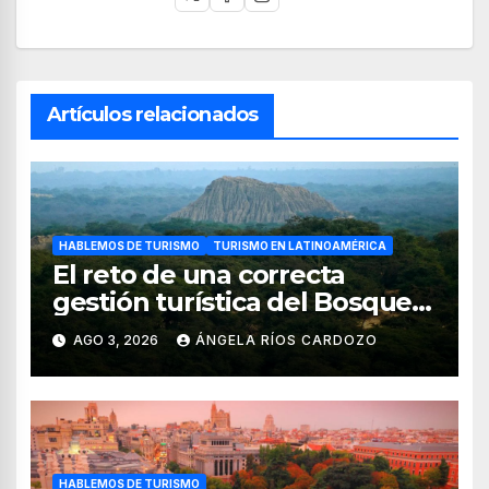
Artículos relacionados
HABLEMOS DE TURISMO
TURISMO EN LATINOAMÉRICA
El reto de una correcta
gestión turística del Bosque
de Pomac (en Perú)
AGO 3, 2026
ÁNGELA RÍOS CARDOZO
HABLEMOS DE TURISMO