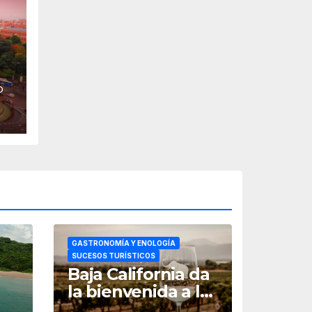
O
n
GASTRONOMÍA Y ENOLOGÍA
SUCESOS TURÍSTICOS
Baja California da
la bienvenida a las
t
fiestas de la