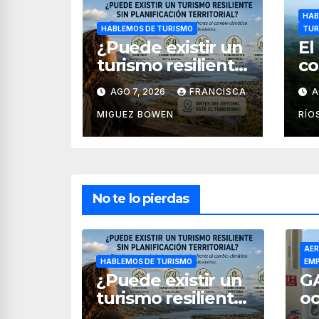
HAB
HABLEMOS DE TURISMO
TUR
¿Puede existir un
El
turismo resiliente
co
sin planificación
tu
AGO 7, 2026
FRANCISCA
A
territorial?
Bo
Po
MIGUEZ BOWEN
RÍO
No te lo pierdas
AER
HABLEMOS DE TURISMO
EMP
¿Puede existir un
G
turismo resiliente
oc
sin planificación
la