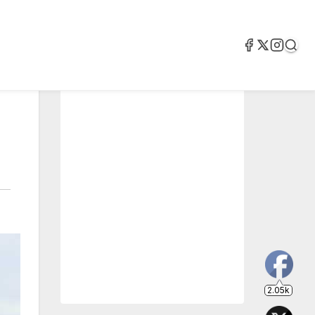
2.05k