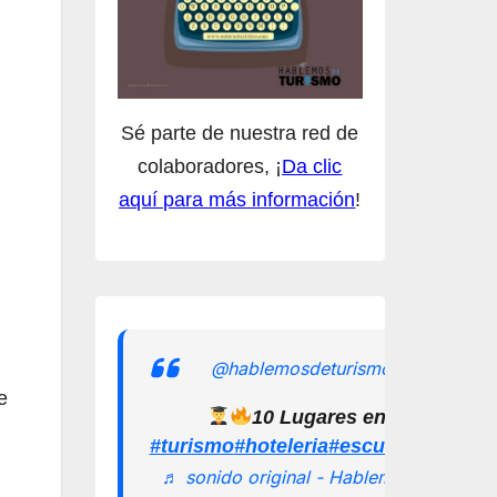
Sé parte de nuestra red de
colaboradores, ¡
Da clic
aquí para más información
!
@hablemosdeturismomx
e
10 Lugares en los que pu
#turismo
#hoteleria
#escuelamexican
♬ sonido original - Hablemos de