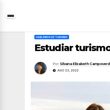
Saltar
al
contenido
HABLEMOS DE TURISMO
Estudiar turismo
Por
Silvana Elizabeth Campover
AGO 23, 2022