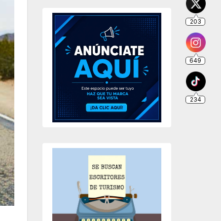
203
649
234